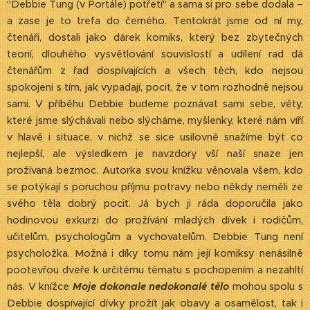
"Debbie Tung (v Portále) potřetí" a sama si pro sebe dodala –
a zase je to trefa do černého. Tentokrát jsme od ní my,
čtenáři, dostali jako dárek komiks, který bez zbytečných
teorií, dlouhého vysvětlování souvislostí a udílení rad dá
čtenářům z řad dospívajících a všech těch, kdo nejsou
spokojeni s tím, jak vypadají, pocit, že v tom rozhodně nejsou
sami. V příběhu Debbie budeme poznávat sami sebe, věty,
které jsme slýchávali nebo slýcháme, myšlenky, které nám víří
v hlavě i situace, v nichž se sice usilovně snažíme být co
nejlepší, ale výsledkem je navzdory vší naší snaze jen
prožívaná bezmoc. Autorka svou knížku věnovala všem, kdo
se potýkají s poruchou příjmu potravy nebo někdy neměli ze
svého těla dobrý pocit. Já bych ji ráda doporučila jako
hodinovou exkurzi do prožívání mladých dívek i rodičům,
učitelům, psychologům a vychovatelům. Debbie Tung není
psycholožka. Možná i díky tomu nám její komiksy nenásilně
pootevřou dveře k určitému tématu s pochopením a nezahltí
nás. V knížce
Moje dokonale nedokonalé tělo
mohou spolu s
Debbie dospívající dívky prožít jak obavy a osamělost, tak i