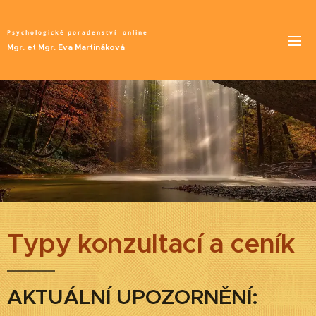
Psychologické poradenství
online
Mgr. et Mgr. Eva Martináková
Typy konzultací a ceník
AKTUÁLNÍ UPOZORNĚNÍ: