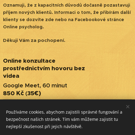
Oznamuji, že z kapacitních důvodů dočasně pozastavuji
příjem nových klientů. Informaci o tom, že přibírám další
klienty se dozvíte zde nebo na Facebookové stránce
Online psycholog.
Děkuji Vám za pochopení.
Online konzultace
prostřednictvím hovoru bez
videa
Google Meet, 60 minut
Kč
€)
85
0
(
35
Storno poplatek
Používáme cookies, abychom zajistili správné fungování a
Zrušení konzultace 8 hodin a
Plná cena za
bezpečnost našich stránek. Tím vám můžeme zajistit tu
méně před jejím zahájením
konzultaci
nejlepší zkušenost při jejich návštěvě.