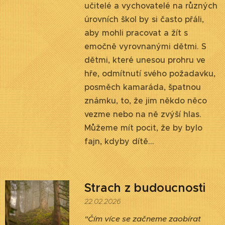
učitelé a vychovatelé na různých
úrovních škol by si často přáli,
aby mohli pracovat a žít s
emočně vyrovnanými dětmi. S
dětmi, které unesou prohru ve
hře, odmítnutí svého požadavku,
posměch kamaráda, špatnou
známku, to, že jim někdo něco
vezme nebo na ně zvýší hlas.
Můžeme mít pocit, že by bylo
fajn, kdyby dítě...
Strach z budoucnosti
22.02.2026
"Čím více se začneme zaobírat