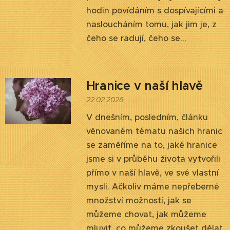
hodin povídáním s dospívajícími a
nasloucháním tomu, jak jim je, z
čeho se radují, čeho se...
Hranice v naší hlavě
22.02.2026
V dnešním, posledním, článku
věnovaném tématu našich hranic
se zaměříme na to, jaké hranice
jsme si v průběhu života vytvořili
přímo v naší hlavě, ve své vlastní
mysli. Ačkoliv máme nepřeberné
množství možností, jak se
můžeme chovat, jak můžeme
mluvit, co můžeme zkoušet dělat