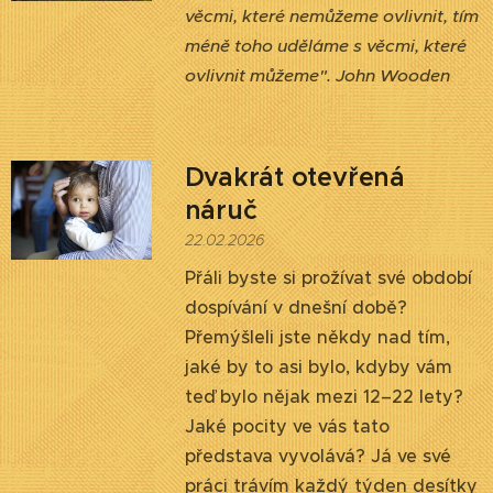
věcmi, které nemůžeme ovlivnit, tím
méně toho uděláme s věcmi, které
ovlivnit můžeme". John Wooden
Dvakrát otevřená
náruč
22.02.2026
Přáli byste si prožívat své období
dospívání v dnešní době?
Přemýšleli jste někdy nad tím,
jaké by to asi bylo, kdyby vám
teď bylo nějak mezi 12–22 lety?
Jaké pocity ve vás tato
představa vyvolává? Já ve své
práci trávím každý týden desítky