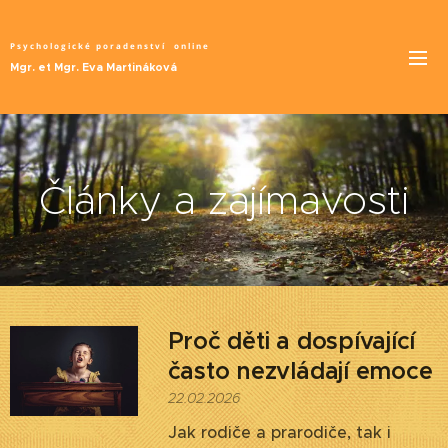
Psychologické poradenství
online
Mgr. et Mgr. Eva Martináková
Články a zajímavosti
Proč děti a dospívající
často nezvládají emoce
22.02.2026
Jak rodiče a prarodiče, tak i