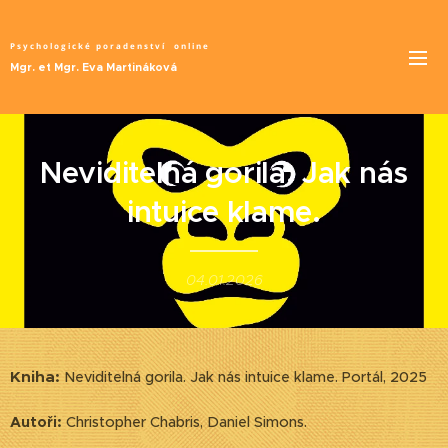
Psychologické poradenství
online
Mgr. et Mgr. Eva Martináková
Neviditelná gorila. Jak nás
intuice klame.
04.01.2026
Kniha:
Neviditelná gorila. Jak nás intuice klame. Portál, 2025
Autoři:
Christopher Chabris, Daniel Simons.