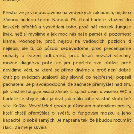
Přesto, že je vše postaveno na vědeckých základech, nejde o
žádnou nudnou teorii. Naopak. Při čtení budete vtaženi do
lidských příběhů a vysvětlení toho, proč náš mozek funguje
jinak, než si myslíme a jak moc nás naše paměť či pozornost
klame. Pochopíte, proč nejsou na vedoucích pozicích ti
nejlepší, ale ti, co působí sebevědomě, proč přeceňujeme
odhady a tvrzení odborníků, proč lékaři nezváží všechny
možné diagnózy poté, co jim popíšete své obtíže, proč
nevidíme věci, na které se přímo díváme a proč není dobré
chtít po svědcích události, aby slovně co nejpřesněji popsali
pachatele. Je pravděpodobné, že začnete přemýšlet nad tím,
jak vlastně funguje visací zámek či splachování u vašeho WC a
budete se stejně jako já divit, jak málo toho vlastně skutečně
víte. Knížka
Neviditelná gorila
je úžasným materiálem pro ty,
kteří chtějí přemýšlet o světě, o fungování mozku a jeho
kapacitě, o sobě samých. Je napsána tak, že jí budou rozumět
i laici. Za mě je skvělá.