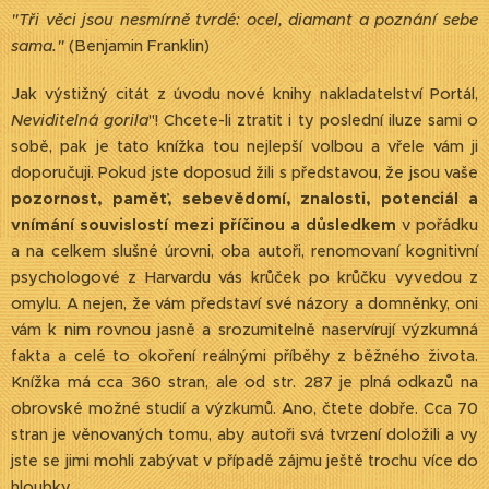
"Tři věci jsou nesmírně tvrdé: ocel, diamant a poznání sebe
sama."
(Benjamin Franklin)
Jak výstižný citát z úvodu nové knihy nakladatelství Portál,
Neviditelná gorila
"! Chcete-li ztratit i ty poslední iluze sami o
sobě, pak je tato knížka tou nejlepší volbou a vřele vám ji
doporučuji. Pokud jste doposud žili s představou, že jsou vaše
pozornost, paměť, sebevědomí, znalosti, potenciál a
vnímání souvislostí mezi příčinou a důsledkem
v pořádku
a na celkem slušné úrovni, oba autoři, renomovaní kognitivní
psychologové z Harvardu vás krůček po krůčku vyvedou z
omylu. A nejen, že vám představí své názory a domněnky, oni
vám k nim rovnou jasně a srozumitelně naservírují výzkumná
fakta a celé to okoření reálnými příběhy z běžného života.
Knížka má cca 360 stran, ale od str. 287 je plná odkazů na
obrovské možné studií a výzkumů. Ano, čtete dobře. Cca 70
stran je věnovaných tomu, aby autoři svá tvrzení doložili a vy
jste se jimi mohli zabývat v případě zájmu ještě trochu více do
hloubky.