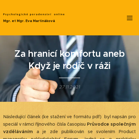
Psychologické poradenství
online
Mgr. et Mgr. Eva Martináková
Za hranicí komfortu aneb
Když je rodič v ráži
27.11.2021
Následující článek (ke stažení ve formátu pdf) byl napsán pro
speciál v rámci říjnového čísla časopisu
Průvodce společným
vzděláváním
a je zde publikován se svolením Product