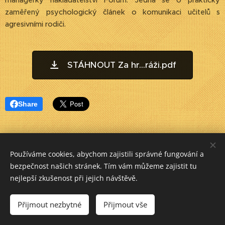
managerky nakladatelství Forum. Jedná se o prakticky
zaměřený psychologický článek o komunikaci učitelů s
agresivními rodiči.
STÁHNOUT Za hr...ráži.pdf
Share
Používáme cookies, abychom zajistili správné fungování a
bezpečnost našich stránek. Tím vám můžeme zajistit tu
nejlepší zkušenost při jejich návštěvě.
Přijmout nezbytné
Přijmout vše
Vytvořeno
službou
Webnode
Cookies