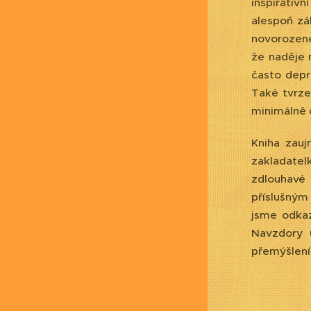
inspirativn
alespoň zá
novorozené
že naděje 
často depr
Také tvrzen
minimálně 
Kniha zauj
zakladate
zdlouhavé 
příslušným
jsme odkaz
Navzdory 
přemýšlení 
Mgr