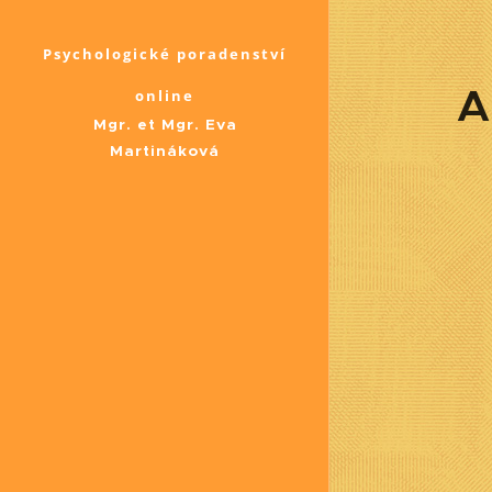
Psychologické poradenství
A
online
Mgr. et Mgr. Eva
Martináková