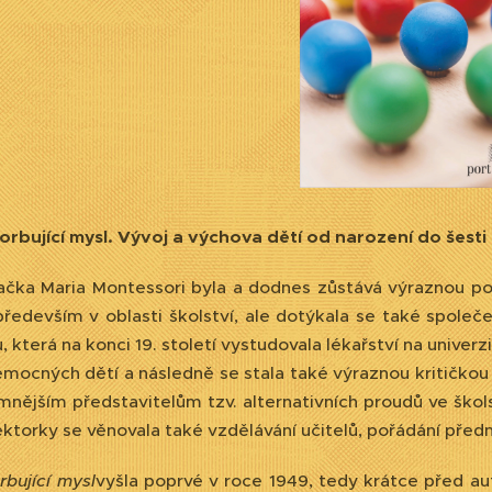
orbující mysl. Vývoj a výchova dětí od narození do šesti l
dačka Maria Montessori byla a dodnes zůstává výraznou pos
ředevším v oblasti školství, ale dotýkala se také společe
, která na konci 19. století vystudovala lékařství na univer
mocných dětí a následně se stala také výraznou kritičkou 
mnějším představitelům tzv. alternativních proudů ve ško
ektorky se věnovala také vzdělávání učitelů, pořádání pře
bující mysl
vyšla poprvé v roce 1949, tedy krátce před au