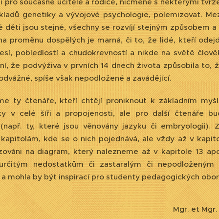
í i pro současné učitele a rodiče, nicméně s některými tvr
kladů genetiky a vývojové psychologie, polemizovat. Mezi
 děti jsou stejné, všechny se rozvíjí stejným způsobem a
na proměnu dospělých je marná, či to, že lidé, kteří odej
esí, pobledlostí a chudokrevností a nikde na světě člově
í, že podvýživa v prvních 14 dnech života způsobila to, ž
odvážné, spíše však nepodložené a zavádějící.
me ty čtenáře, kteří chtějí proniknout k základním myš
lky v celé šíři a propojenosti, ale pro další čtenář
(např. ty, které jsou věnovány jazyku či embryologii). 
 kapitolám, kde se o nich pojednává, ale vždy až v kapitol
ováni na diagram, který nalezneme až v kapitole 13 apod
určitým nedostatkům či zastaralým či nepodloženým
a mohla by být inspirací pro studenty pedagogických oborů 
. et Mgr. Eva Marti