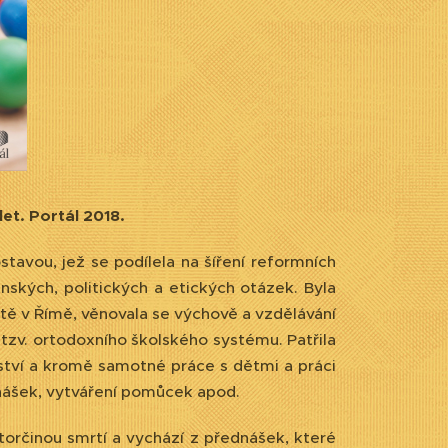
et. Portál 2018.
tavou, jež se podílela na šíření reformních
nských, politických a etických otázek. Byla
zitě v Římě, věnovala se výchově a vzdělávání
tzv. ortodoxního školského systému. Patřila
lství a kromě samotné práce s dětmi a práci
dnášek, vytváření pomůcek apod.
torčinou smrtí a vychází z přednášek, které