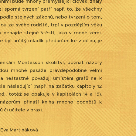
zeními bude mnohý přemýšlející člověk, znalý
 sporná tvrzení patří např. to, že všechny
 podle stejných zákonů, nebo tvrzení o tom,
dou ze svého rodiště, trpí v pozdějším věku
k nenajde stejné štěstí, jako v rodné zemi.
e byl určitý mladík předurčen ke zločinu, je
lenkám Montessori školství, poznat názory
e budou mnohé pasáže pravděpodobně velmi
Za nešťastné považuji umístění grafů ne k
e následující (např. na začátku kapitoly 12
., totéž se opakuje v kapitolách 14 a 15).
 názorům přináší kniha mnoho podnětů k
či učitele v praxi.
náková