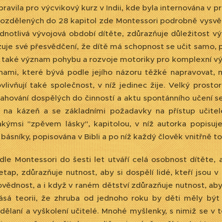
pravila pro výcvikový kurz v Indii, kde byla internována v
rozdělených do 28 kapitol zde Montessori podrobně vysvětl
ednotlivá vývojová období dítěte, zdůrazňuje důležitost v
zuje své přesvědčení, že dítě má schopnost se učit samo
 také význam pohybu a rozvoje motoriky pro komplexní výv
hami, které bývá podle jejího názoru těžké napravovat, 
vlivňují také společnost, v níž jedinec žije. Velký prost
sahování dospělých do činností a aktu spontánního učení se
 na kázeň a se základními požadavky na přístup učitele
akýmsi "zpěvem lásky", kapitolou, v níž autorka popisuje d
ásníky, popisována v Bibli a po níž každý člověk vnitřně to
 dle Montessori do šesti let utváří celá osobnost dítěte
etap, zdůrazňuje nutnost, aby si dospělí lidé, kteří jsou 
vědnost, a i když v raném dětství zdůrazňuje nutnost, ab
ásá teorii, že zhruba od jednoho roku by děti měly být 
dělaní a vyškolení učitelé. Mnohé myšlenky, s nimiž se v 