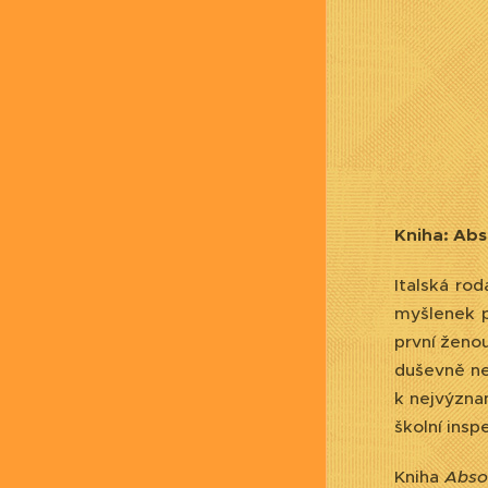
Kniha: Abs
Italská ro
myšlenek p
první ženou
duševně ne
k nejvýzna
školní insp
Kniha
Absor