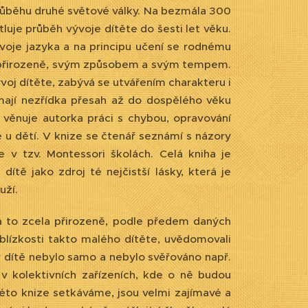
 průběhu druhé světové války. Na bezmála 300
uje průběh vývoje dítěte do šesti let věku.
ývoje jazyka a na principu učení se rodnému
, přirozeně, svým způsobem a svým tempem.
oj dítěte, zabývá se utvářením charakteru i
mají nezřídka přesah až do dospělého věku
or věnuje autorka práci s chybou, opravování
 u dětí. V knize se čtenář seznámí s názory
 v tzv. Montessori školách. Celá kniha je
ítě jako zdroj té nejčistší lásky, která je
uží.
, a to zcela přirozeně, podle předem daných
v blízkosti takto malého dítěte, uvědomovali
y dítě nebylo samo a nebylo svěřováno např.
v kolektivních zařízeních, kde o ně budou
této knize setkáváme, jsou velmi zajímavé a