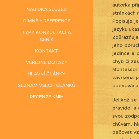
autorka při
NABÍDKA SLUŽEB
stránkách 
O MNĚ + REFERENCE
Popisuje j
jazyku uka
TYPY KONZULTACÍ A
Zdůrazňuje
CENÍK
jeho poruc
KONTAKT
jedince a o
chyb či za
VEŘEJNÉ DOTAZY
Montessori
HLAVNÍ ČLÁNKY
završena j
SEZNAM VŠECH ČLÁNKŮ
opěvována b
RECENZE KNIH
Jelikož se
pravidel a 
svou zodpo
chůvám, hl
pečovat vz