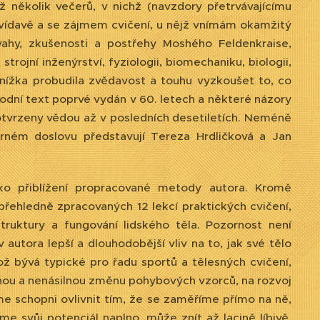
 několik večerů, v nichž (navzdory přetrvávajícímu
 zvídavě a se zájmem cvičení, u nějž vnímám okamžitý
ahy, zkušenosti a postřehy Moshého Feldenkraise,
rojní inženýrství, fyziologii, biomechaniku, biologii,
 knížka probudila zvědavost a touhu vyzkoušet to, co
vodní text poprvé vydán v 60. letech a některé názory
potvrzeny vědou až v posledních desetiletích. Neméně
orném doslovu představují Tereza Hrdličková a Jan
ako přiblížení propracované metody autora. Kromě
přehledně zpracovaných 12 lekcí praktických cvičení,
ruktury a fungování lidského těla. Pozornost není
autora lepší a dlouhodobější vliv na to, jak své tělo
 bývá typické pro řadu sportů a tělesných cvičení,
upnou a nenásilnou změnu pohybových vzorců, na rozvoj
sme schopni ovlivnit tím, že se zaměříme přímo na ně,
me svůj potenciál naplno, může znít až lacině líbivě,