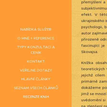
přemýšlení a 
subjektivnímu
efekt. V tét
ukrajinského i
psychologii, 
NABÍDKA SLUŽEB
autor zajímav
O MNĚ + REFERENCE
přirozeně odr
fascinující 
TYPY KONZULTACÍ A
Skovajsa.
CENÍK
KONTAKT
Knížka obsah
teoretických 
VEŘEJNÉ DOTAZY
jejichž cíle
HLAVNÍ ČLÁNKY
primárně zamě
dokážeme použ
SEZNAM VŠECH ČLÁNKŮ
jimž se mnozí
RECENZE KNIH
uvědomění si 
na zlepšení p