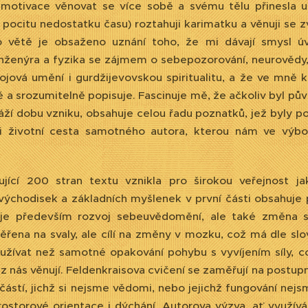
motivace věnovat se více sobě a svému tělu přinesla už
 pocitu nedostatku času) roztahuji karimatku a věnuji se
o větě je obsaženo uznání toho, že mi dávají smysl úv
nženýra a fyzika se zájmem o sebepozorování, neurovědy, st
bojová umění i gurdžijevovskou spiritualitu, a že ve mně
ě a srozumitelně popisuje. Fascinuje mě, že ačkoliv byl pů
áží dobu vzniku, obsahuje celou řadu poznatků, jež byly 
je i životní cesta samotného autora, kterou nám ve výb
ující 200 stran textu vznikla pro širokou veřejnost j
východisek a základních myšlenek v první části obsahuje 
m je především rozvoj sebeuvědomění, ale také změna st
řena na svaly, ale cílí na změny v mozku, což má dle slov 
ívat než samotné opakování pohybu s vyvíjením síly, což
 z nás věnují. Feldenkraisova cvičení se zaměřují na post
částí, jichž si nejsme vědomi, nebo jejichž fungování nej
rostorové orientace i dýchání. Autorova výzva, ať využívá