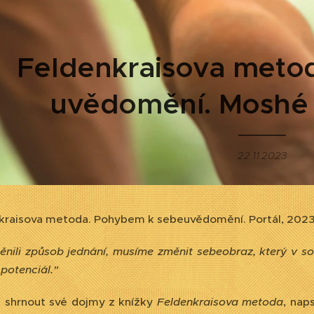
Feldenkraisova meto
uvědomění. Moshé 
22.11.2023
kraisova metoda. Pohybem k sebeuvědomění. Portál, 202
ili způsob jednání, musíme změnit sebeobraz, který v so
potenciál."
 shrnout své dojmy z knížky
Feldenkraisova metoda
, nap