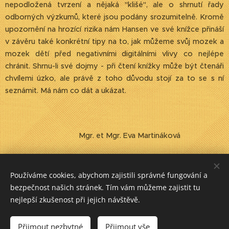
nepodložená tvrzení a nějaká "klišé", ale o shrnutí řady
odborných výzkumů, které jsou podány srozumitelně. Kromě
upozornění na hrozící rizika nám Hansen ve své knížce přináší
v závěru také konkrétní tipy na to, jak můžeme svůj mozek a
mozek dětí před negativními digitálními vlivy co nejlépe
chránit. Shrnu-li své dojmy - při čtení knížky může být čtenáři
chvílemi úzko, ale právě z toho důvodu stojí za to se s ní
seznámit. Má nám co dát a ukázat.
Mgr. et Mgr. Eva Martináková
Share
Používáme cookies, abychom zajistili správné fungování a
bezpečnost našich stránek. Tím vám můžeme zajistit tu
nejlepší zkušenost při jejich návštěvě.
Přijmout nezbytné
Přijmout vše