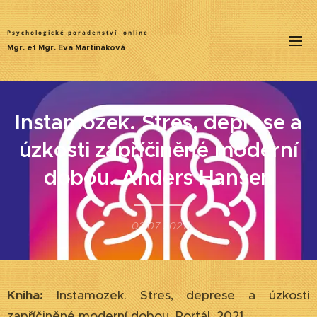
Psychologické poradenství
online
Mgr. et Mgr. Eva Martináková
Instamozek. Stres, deprese a
úzkosti zapříčiněné moderní
dobou. Anders Hansen
02.07.2021
Kniha:
Instamozek. Stres, deprese a úzkosti
zapříčiněné moderní dobou. Portál, 2021