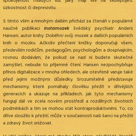
spokojenost mladých lidí, jaký mají vliv na sebepojetí,
úzkostnost či depresivitu.
S tímto vším a mnohým dalším přichází za čtenáři v populárně
naučné publikaci
Instamozek
švédský psychiatr Anders
Hansen, autor knihy
Doběhni svůj mozek
a dalších populárních
knih o mozku. Ačkoliv přečtení knížky doporučuji všem,
především rodičům, pedagogům, psychologům a dospívajícím,
rovnou dodávám, že pokud se nad ní budete skutečně
zamýšlet, nebude to příjemné čtení. Hansen nezpochybňuje
přínos digitalizace v mnoha ohledech, ale otevřeně varuje také
před jejími možnými důsledky. Srozumitelně představuje
mechanismy, které pomáhaly člověku přežít v dřívějších
generacích a ukazuje na příkladech, jak tyto mechanismy
fungují dál ve zcela novém prostředí a rozdílných životních
podmínkách a tím se mohou stát kontraproduktivními. To, co
dříve sloužilo k přežití, může v současnosti naši šanci na přežití
a zdravý život snižovat.