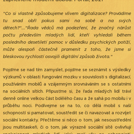
"Co si vlastně způsobujeme vlivem digitalizace? Provádíme
tu snad obří pokus sami na sobě a na svých
dětech?"..."Řada vědců má podezření, že značný nárůst
počtu především mladých lidí, kteří vyhledali během
posledního desetiletí pomoc v důsledku psychických potíží,
může alespoň částečně pramenit z toho, že jsme si
bleskovou rychlostí osvojili digitální způsob života."
Pojďme se nad tím zamyslet, pojďme se seznámit s výsledky
výzkumů v oblasti fungování mozku v souvislosti s digitalizací,
používáním mobilů a vzájemným srovnáváním se s ostatními
na sociálních sítích. Připusťme si, že řada mladých lidí tráví
denně online velkou část bdělého času a že sahá po mobilu i v
průběhu noci. Podívejme se na to, co dělá mobil s naší
schopností si pamatovat, soustředit se či navazovat a rozvíjet
sociální kontakty. Přečtěme si něco o tom, jak nesoustředění
jsou multitaskeři, či o tom, jak výrazně sociální sítě ovlivňují