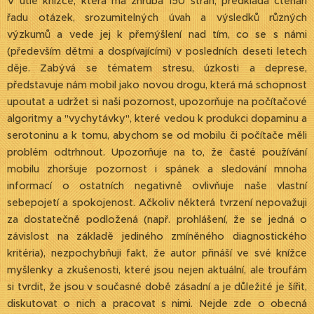
V útlé knížce, která má zhruba 150 stran, předkládá čtenáři
řadu otázek, srozumitelných úvah a výsledků různých
výzkumů a vede jej k přemýšlení nad tím, co se s námi
(především dětmi a dospívajícími) v posledních deseti letech
děje. Zabývá se tématem stresu, úzkosti a deprese,
představuje nám mobil jako novou drogu, která má schopnost
upoutat a udržet si naši pozornost, upozorňuje na počítačové
algoritmy a "vychytávky", které vedou k produkci dopaminu a
serotoninu a k tomu, abychom se od mobilu či počítače měli
problém odtrhnout. Upozorňuje na to, že časté používání
mobilu zhoršuje pozornost i spánek a sledování mnoha
informací o ostatních negativně ovlivňuje naše vlastní
sebepojetí a spokojenost. Ačkoliv některá tvrzení nepovažuji
za dostatečně podložená (např. prohlášení, že se jedná o
závislost na základě jediného zmíněného diagnostického
kritéria), nezpochybňuji fakt, že autor přináší ve své knížce
myšlenky a zkušenosti, které jsou nejen aktuální, ale troufám
si tvrdit, že jsou v současné době zásadní a je důležité je šířit,
diskutovat o nich a pracovat s nimi. Nejde zde o obecná