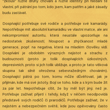
"zkouší" různé druhy chování a různé identity při hledání té
vlastní, při pátrání po tom, kdo jsem, kam patřím a jaké zásady
budu zastávat.
Dospívající potřebuje své rodiče a potřebuje své kamarády.
Nepotřebuje mít absolutní kamarádku ve vlastní matce, ale ani
nekompromisní autoritu, která neustále upozorňuje na
nedostatek zkušeností, hloupost a zhýčkanost mladé
generace, popř. na negativa, která na mladém člověku vidí.
Dospívání je obdobím výrazných nejistot a strachu z
budoucnosti (proto je tolik dospívajících úzkostných,
depresivních, proto si jich tolik ubližuje, a proto je tato věková
skupina tak silně ohrožena sebevražedným chováním).
Dospívající pátrá po tom, komu může důvěřovat, jak je
přijímán, kde má své jistoty. Bojí se toho, kde a s kým bude žít
za pár let. Nepotřebuje cítit, že by měl být jiný, než je.
Potřebuje zažívat přijetí i tehdy, když v něčem neodpovídá
představě svých rodičů či prarodičů. Potřebuje zažívat, že v
nejistém a nebezpečném světě, kde jsou opěvovány často