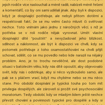
jejich rodiče více naslouchali a méně radili, nabízeli méně řešení
a komentářů, co by oni sami udělali jinak. Aby byli k dispozici,
když je dospívající potřebuje, ale nebyli přitom dotěrní a
respektovali fakt, že se mu velmi často mluvit či svěřovat
nechce. Toto vnímám jako jednu z náročných věcí, s níž je
potřeba se v roli rodiče nějak vyrovnat. Umět vlastní
dospívající dítě "pouštět" a nevyžadovat jeho blízkost,
sdílnost a náklonnost, ale být k dispozici ve chvíli, kdy se
potomek potřebuje z toho osamostatňování na chvíli přijít
schovat, sdělit, co se mu povedlo nebo kde narazil na nějaký
problém. Ano, je to trochu nevděčné, ale dost podobné
situaci v batolecím věku, kdy nás dítě opouští, aby objevovalo
svět, kdy nás i odstrkuje, aby si něco vyzkoušelo samo, ale
pak se s pláčem vrací, když mu chybíme nebo se mu něco
stane. Pro období dospívání je typická touha po tom mít
privilegia dospělých, ale zároveň si prožít své psychosociální
moratorium. Tedy období, kdy se mladým lidem ještě nechce
převzít chování a povinnosti typické pro dospělé a kdy si