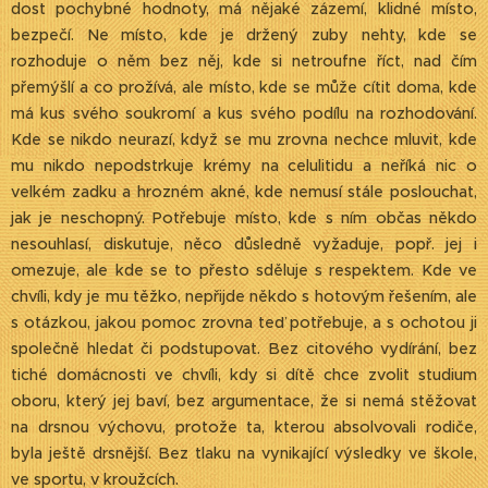
dost pochybné hodnoty, má nějaké zázemí, klidné místo,
bezpečí. Ne místo, kde je držený zuby nehty, kde se
rozhoduje o něm bez něj, kde si netroufne říct, nad čím
přemýšlí a co prožívá, ale místo, kde se může cítit doma, kde
má kus svého soukromí a kus svého podílu na rozhodování.
Kde se nikdo neurazí, když se mu zrovna nechce mluvit, kde
mu nikdo nepodstrkuje krémy na celulitidu a neříká nic o
velkém zadku a hrozném akné, kde nemusí stále poslouchat,
jak je neschopný. Potřebuje místo, kde s ním občas někdo
nesouhlasí, diskutuje, něco důsledně vyžaduje, popř. jej i
omezuje, ale kde se to přesto sděluje s respektem. Kde ve
chvíli, kdy je mu těžko, nepřijde někdo s hotovým řešením, ale
s otázkou, jakou pomoc zrovna teď potřebuje, a s ochotou ji
společně hledat či podstupovat. Bez citového vydírání, bez
tiché domácnosti ve chvíli, kdy si dítě chce zvolit studium
oboru, který jej baví, bez argumentace, že si nemá stěžovat
na drsnou výchovu, protože ta, kterou absolvovali rodiče,
byla ještě drsnější. Bez tlaku na vynikající výsledky ve škole,
ve sportu, v kroužcích.