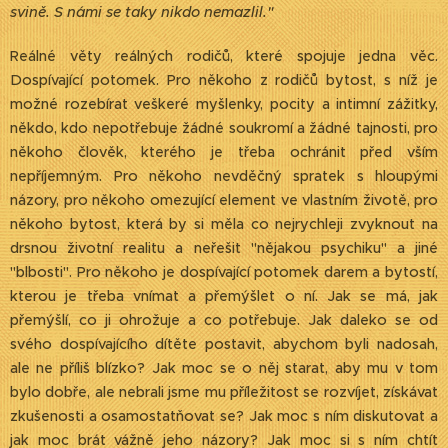
svině. S námi se taky nikdo nemazlil."
Reálné věty reálných rodičů, které spojuje jedna věc.
Dospívající potomek. Pro někoho z rodičů bytost, s níž je
možné rozebírat veškeré myšlenky, pocity a intimní zážitky,
někdo, kdo nepotřebuje žádné soukromí a žádné tajnosti, pro
někoho člověk, kterého je třeba ochránit před vším
nepříjemným. Pro někoho nevděčný spratek s hloupými
názory, pro někoho omezující element ve vlastním životě, pro
někoho bytost, která by si měla co nejrychleji zvyknout na
drsnou životní realitu a neřešit "nějakou psychiku" a jiné
"blbosti". Pro někoho je dospívající potomek darem a bytostí,
kterou je třeba vnímat a přemýšlet o ní. Jak se má, jak
přemýšlí, co ji ohrožuje a co potřebuje. Jak daleko se od
svého dospívajícího dítěte postavit, abychom byli nadosah,
ale ne příliš blízko? Jak moc se o něj starat, aby mu v tom
bylo dobře, ale nebrali jsme mu příležitost se rozvíjet, získávat
zkušenosti a osamostatňovat se? Jak moc s ním diskutovat a
jak moc brát vážně jeho názory? Jak moc si s ním chtít