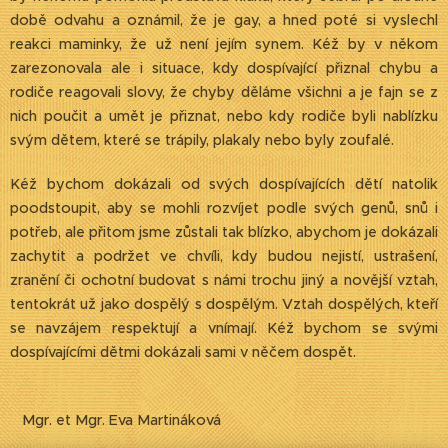
době odvahu a oznámil, že je gay, a hned poté si vyslechl
reakci maminky, že už není jejím synem. Kéž by v někom
zarezonovala ale i situace, kdy dospívající přiznal chybu a
rodiče reagovali slovy, že chyby děláme všichni a je fajn se z
nich poučit a umět je přiznat, nebo kdy rodiče byli nablízku
svým dětem, které se trápily, plakaly nebo byly zoufalé.
Kéž bychom dokázali od svých dospívajících dětí natolik
poodstoupit, aby se mohli rozvíjet podle svých genů, snů i
potřeb, ale přitom jsme zůstali tak blízko, abychom je dokázali
zachytit a podržet ve chvíli, kdy budou nejistí, ustrašení,
zranění či ochotní budovat s námi trochu jiný a novější vztah,
tentokrát už jako dospělý s dospělým. Vztah dospělých, kteří
se navzájem respektují a vnímají. Kéž bychom se svými
dospívajícími dětmi dokázali sami v něčem dospět.
Mgr. et Mgr. Eva Martináková