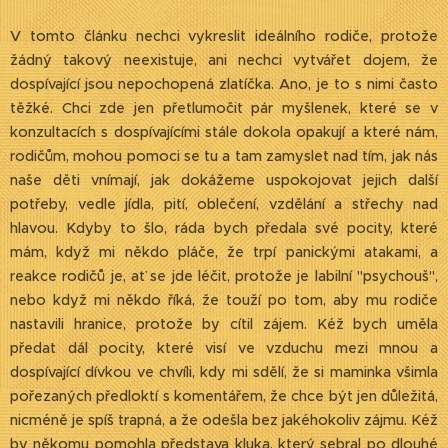
V tomto článku nechci vykreslit ideálního rodiče, protože
žádný takový neexistuje, ani nechci vytvářet dojem, že
dospívající jsou nepochopená zlatíčka. Ano, je to s nimi často
těžké. Chci zde jen přetlumočit pár myšlenek, které se v
konzultacích s dospívajícími stále dokola opakují a které nám,
rodičům, mohou pomoci se tu a tam zamyslet nad tím, jak nás
naše děti vnímají, jak dokážeme uspokojovat jejich další
potřeby, vedle jídla, pití, oblečení, vzdělání a střechy nad
hlavou. Kdyby to šlo, ráda bych předala své pocity, které
mám, když mi někdo pláče, že trpí panickými atakami, a
reakce rodičů je, ať se jde léčit, protože je labilní "psychouš",
nebo když mi někdo říká, že touží po tom, aby mu rodiče
nastavili hranice, protože by cítil zájem. Kéž bych uměla
předat dál pocity, které visí ve vzduchu mezi mnou a
dospívající dívkou ve chvíli, kdy mi sdělí, že si maminka všimla
pořezaných předloktí s komentářem, že chce být jen důležitá,
nicméně je spíš trapná, a že odešla bez jakéhokoliv zájmu. Kéž
by někomu pomohla představa kluka, který sebral po dlouhé