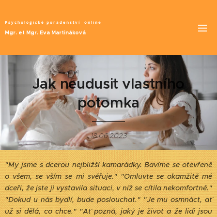
Psychologické poradenství
online
Mgr. et Mgr. Eva Martináková
Jak neudusit vlastního
potomka
18.06.2023
"My jsme s dcerou nejbližší kamarádky. Bavíme se otevřeně
o všem, se vším se mi svěřuje." "Omluvte se okamžitě mé
dceři, že jste ji vystavila situaci, v níž se cítila nekomfortně."
"Dokud u nás bydlí, bude poslouchat." "Je mu osmnáct, ať
už si dělá, co chce." "Ať pozná, jaký je život a že lidi jsou