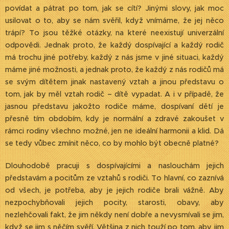
povídat a pátrat po tom, jak se cítí? Jinými slovy, jak moc
usilovat o to, aby se nám svěřil, když vnímáme, že jej něco
trápí? To jsou těžké otázky, na které neexistují univerzální
odpovědi. Jednak proto, že každý dospívající a každý rodič
má trochu jiné potřeby, každý z nás jsme v jiné situaci, každý
máme jiné možnosti, a jednak proto, že každý z nás rodičů má
se svým dítětem jinak nastavený vztah a jinou představu o
tom, jak by měl vztah rodič – dítě vypadat. A i v případě, že
jasnou představu jakožto rodiče máme, dospívaní dětí je
přesně tím obdobím, kdy je normální a zdravé zakoušet v
rámci rodiny všechno možné, jen ne ideální harmonii a klid. Dá
se tedy vůbec zmínit něco, co by mohlo být obecně platné?
Dlouhodobě pracuji s dospívajícími a naslouchám jejich
představám a pocitům ze vztahů s rodiči. To hlavní, co zaznívá
od všech, je potřeba, aby je jejich rodiče brali vážně. Aby
nezpochybňovali jejich pocity, starosti, obavy, aby
nezlehčovali fakt, že jim někdy není dobře a nevysmívali se jim,
když se jim s něčím svěří. Většina z nich touží po tom, aby jim