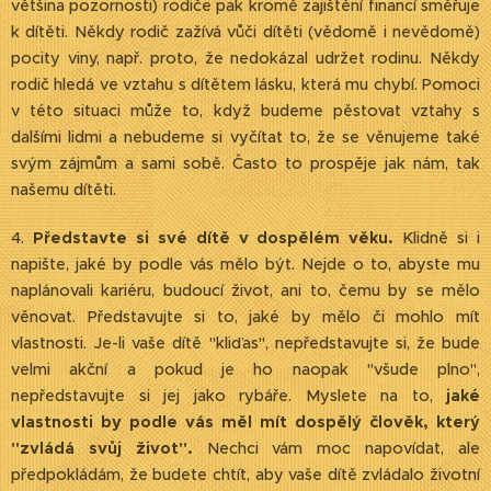
většina pozornosti) rodiče pak kromě zajištění financí směřuje
k dítěti. Někdy rodič zažívá vůči dítěti (vědomě i nevědomě)
pocity viny, např. proto, že nedokázal udržet rodinu. Někdy
rodič hledá ve vztahu s dítětem lásku, která mu chybí. Pomoci
v této situaci může to, když budeme pěstovat vztahy s
dalšími lidmi a nebudeme si vyčítat to, že se věnujeme také
svým zájmům a sami sobě. Často to prospěje jak nám, tak
našemu dítěti.
4.
Představte si své dítě v dospělém věku.
Klidně si i
napište, jaké by podle vás mělo být. Nejde o to, abyste mu
naplánovali kariéru, budoucí život, ani to, čemu by se mělo
věnovat. Představujte si to, jaké by mělo či mohlo mít
vlastnosti. Je-li vaše dítě "kliďas", nepředstavujte si, že bude
velmi akční a pokud je ho naopak "všude plno",
nepředstavujte si jej jako rybáře. Myslete na to,
jaké
vlastnosti by podle vás měl mít dospělý člověk, který
"zvládá svůj život".
Nechci vám moc napovídat, ale
předpokládám, že budete chtít, aby vaše dítě zvládalo životní