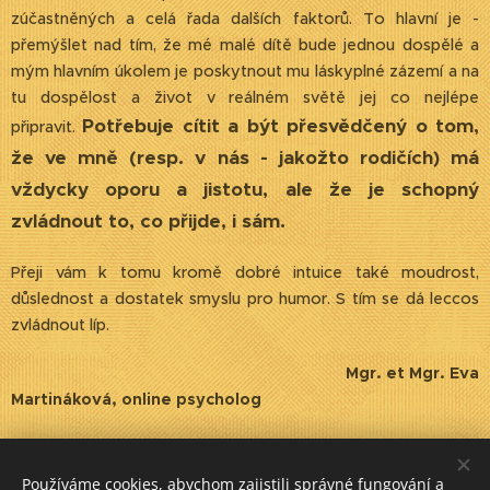
zúčastněných a celá řada dalších faktorů. To hlavní je -
přemýšlet nad tím, že mé malé dítě bude jednou dospělé a
mým hlavním úkolem je poskytnout mu láskyplné zázemí a na
tu dospělost a život v reálném světě jej co nejlépe
Potřebuje cítit a být přesvědčený o tom,
připravit.
že ve mně (resp. v nás - jakožto rodičích) má
vždycky oporu a jistotu, ale že je schopný
zvládnout to, co přijde, i sám.
Přeji vám k tomu kromě dobré intuice také moudrost,
důslednost a dostatek smyslu pro humor. S tím se dá leccos
zvládnout líp.
Mgr. et Mgr. Eva
Martináková, online psycholog
Share
Používáme cookies, abychom zajistili správné fungování a