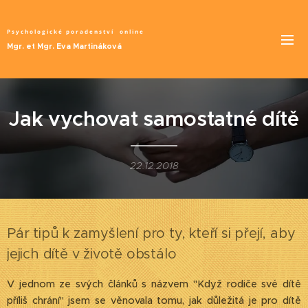
Psychologické poradenství
online
Mgr. et Mgr. Eva Martináková
Jak vychovat samostatné dítě
22.12.2018
Pár tipů k zamyšlení pro ty, kteří si přejí, aby
jejich dítě v životě obstálo
V jednom ze svých článků s názvem "Když rodiče své dítě
příliš chrání" jsem se věnovala tomu, jak důležitá je pro dítě