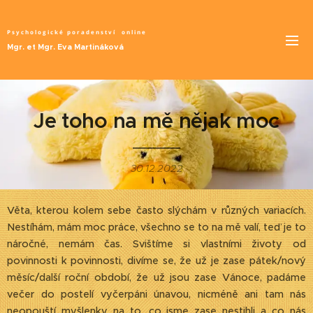
Psychologické poradenství
online
Mgr. et Mgr. Eva Martináková
Je toho na mě nějak moc
30.12.2022
Věta, kterou kolem sebe často slýchám v různých variacích.
Nestíhám, mám moc práce, všechno se to na mě valí, teď je to
náročné, nemám čas. Svištíme si vlastními životy od
povinnosti k povinnosti, divíme se, že už je zase pátek/nový
měsíc/další roční období, že už jsou zase Vánoce, padáme
večer do postelí vyčerpáni únavou, nicméně ani tam nás
neopouští myšlenky na to, co jsme zase nestihli a co nás