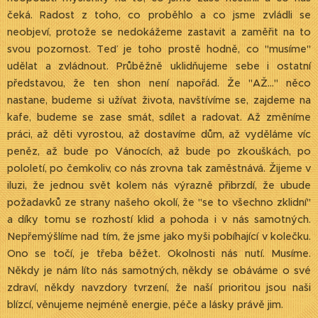
čeká. Radost z toho, co proběhlo a co jsme zvládli se
neobjeví, protože se nedokážeme zastavit a zaměřit na to
svou pozornost. Teď je toho prostě hodně, co "musíme"
udělat a zvládnout. Průběžně uklidňujeme sebe i ostatní
představou, že ten shon není napořád. Že "AŽ..." něco
nastane, budeme si užívat života, navštívíme se, zajdeme na
kafe, budeme se zase smát, sdílet a radovat. Až změníme
práci, až děti vyrostou, až dostavíme dům, až vyděláme víc
peněz, až bude po Vánocích, až bude po zkouškách, po
pololetí, po čemkoliv, co nás zrovna tak zaměstnává. Žijeme v
iluzi, že jednou svět kolem nás výrazně přibrzdí, že ubude
požadavků ze strany našeho okolí, že "se to všechno zklidní"
a díky tomu se rozhostí klid a pohoda i v nás samotných.
Nepřemýšlíme nad tím, že jsme jako myši pobíhající v kolečku.
Ono se točí, je třeba běžet. Okolnosti nás nutí. Musíme.
Někdy je nám líto nás samotných, někdy se obáváme o své
zdraví, někdy navzdory tvrzení, že naší prioritou jsou naši
blízcí, věnujeme nejméně energie, péče a lásky právě jim.