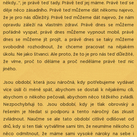
někdy...", je právě teď tady. Právě teď jej máme. Právě teď se
děje něco zásadního. Právě teď můžeme dát někomu najevo,
že je pro nás důležitý. Právě teď můžeme dát najevo, že nám
opravdu záleží na vlastním zdraví. Právě dnes se můžeme
pořádně vyspat, právě dnes můžeme vypnout mobil, právě
dnes se můžeme jít projít, a právě dnes se taky můžeme
svobodně rozhodnout, že chceme pracovat na nějakém
úkolu. Ne jako štvanci. Ale proto, že to je pro nás teď důležité,
že víme, proč to děláme a proč neděláme právě teď nic
jiného.
Jsou období, která jsou náročná, kdy potřebujeme vydávat
více úsilí či méně spát, abychom se dostali k nějakému cíli,
abychom o někoho pečovali, abychom něco těžkého zvládli.
Nezpochybňuji to. Jsou období, kdy je tlak obrovský a
řešením je hledat si podporu a tento náročný čas zkusit
zvládnout. Naučme se ale tato období citlivě odlišovat od
dnů, kdy si ten tlak vytváříme sami tím, že neumíme někoho či
něco odmítnout, že máme sami vysoké nároky na sebe i