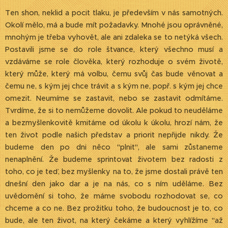
Ten shon, neklid a pocit tlaku, je především v nás samotných.
Okolí mělo, má a bude mít požadavky. Mnohé jsou oprávněné,
mnohým je třeba vyhovět, ale ani zdaleka se to netýká všech.
Postavili jsme se do role štvance, který všechno musí a
vzdáváme se role člověka, který rozhoduje o svém životě,
který může, který má volbu, čemu svůj čas bude věnovat a
čemu ne, s kým jej chce trávit a s kým ne, popř. s kým jej chce
omezit. Neumíme se zastavit, nebo se zastavit odmítáme.
Tvrdíme, že si to nemůžeme dovolit. Ale pokud to neuděláme
a bezmyšlenkovitě kmitáme od úkolu k úkolu, hrozí nám, že
ten život podle našich představ a priorit nepřijde nikdy. Že
budeme den po dni něco "plnit", ale sami zůstaneme
nenaplnění. Že budeme sprintovat životem bez radosti z
toho, co je teď, bez myšlenky na to, že jsme dostali právě ten
dnešní den jako dar a je na nás, co s ním uděláme. Bez
uvědomění si toho, že máme svobodu rozhodovat se, co
chceme a co ne. Bez prožitku toho, že budoucnost je to, co
bude, ale ten život, na který čekáme a který vyhlížíme "až