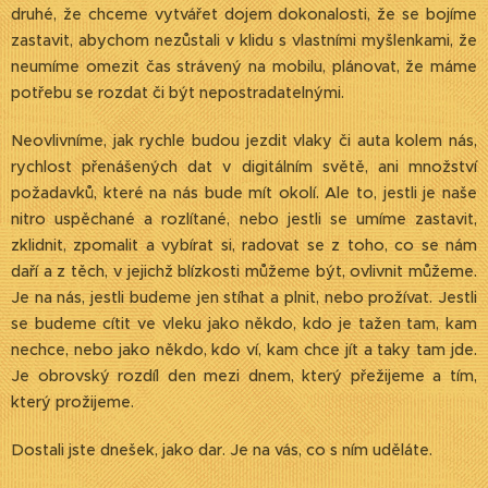
druhé, že chceme vytvářet dojem dokonalosti, že se bojíme
zastavit, abychom nezůstali v klidu s vlastními myšlenkami, že
neumíme omezit čas strávený na mobilu, plánovat, že máme
potřebu se rozdat či být nepostradatelnými.
Neovlivníme, jak rychle budou jezdit vlaky či auta kolem nás,
rychlost přenášených dat v digitálním světě, ani množství
požadavků, které na nás bude mít okolí. Ale to, jestli je naše
nitro uspěchané a rozlítané, nebo jestli se umíme zastavit,
zklidnit, zpomalit a vybírat si, radovat se z toho, co se nám
daří a z těch, v jejichž blízkosti můžeme být, ovlivnit můžeme.
Je na nás, jestli budeme jen stíhat a plnit, nebo prožívat. Jestli
se budeme cítit ve vleku jako někdo, kdo je tažen tam, kam
nechce, nebo jako někdo, kdo ví, kam chce jít a taky tam jde.
Je obrovský rozdíl den mezi dnem, který přežijeme a tím,
který prožijeme.
Dostali jste dnešek, jako dar. Je na vás, co s ním uděláte.