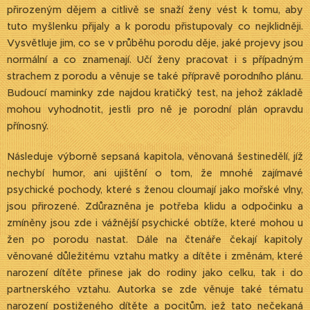
přirozeným dějem a citlivě se snaží ženy vést k tomu, aby
tuto myšlenku přijaly a k porodu přistupovaly co nejklidněji.
Vysvětluje jim, co se v průběhu porodu děje, jaké projevy jsou
normální a co znamenají. Učí ženy pracovat i s případným
strachem z porodu a věnuje se také přípravě porodního plánu.
Budoucí maminky zde najdou kratičký test, na jehož základě
mohou vyhodnotit, jestli pro ně je porodní plán opravdu
přínosný.
Následuje výborně sepsaná kapitola, věnovaná šestinedělí, jíž
nechybí humor, ani ujištění o tom, že mnohé zajímavé
psychické pochody, které s ženou cloumají jako mořské vlny,
jsou přirozené. Zdůrazněna je potřeba klidu a odpočinku a
zmíněny jsou zde i vážnější psychické obtíže, které mohou u
žen po porodu nastat. Dále na čtenáře čekají kapitoly
věnované důležitému vztahu matky a dítěte i změnám, které
narození dítěte přinese jak do rodiny jako celku, tak i do
partnerského vztahu. Autorka se zde věnuje také tématu
narození postiženého dítěte a pocitům, jež tato nečekaná