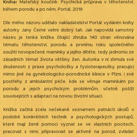
Kniha:
Mateřský koučink. Psychická průprava v těhotenství,
během porodu a po něm. Portál, 2019
Dle mého názoru udělalo nakladatelství Portál vydáním knihy
autorky Jany Černé velmi dobrý tah. Jak napovídá samotný
název, je tenká knížka čítající zhruba 140 stran věnována
tématu těhotenství, porodu a prvnímu roku společného
soužití novopečené maminky a jejího dítěte, tedy jednomu ze
zásadních témat života většiny žen. Autorka v ní shrnula své
zkušenosti z praxe psycholožky a fyzioterapeutky, pracující
mimo jiné na gynekologicko-porodnické klinice v Plzni, i své
postřehy z ambulantní péče, kde se věnuje maminkám po
porodu a jejich psychickým problémům, včetně potíží
souvisejících s adaptací na novou životní situaci.
Knížka začíná zcela nečekaně seznamem patnácti úkolů v
podobě konkrétních technik a psychologických postupů,
které mají ženě pomoci vyznat se ve vlastních pocitech,
pracovat s nimi, připravovat se aktivně na porod, zvládat