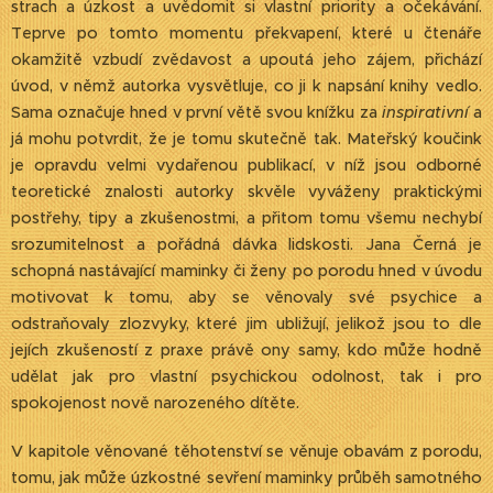
strach a úzkost a uvědomit si vlastní priority a očekávání.
Teprve po tomto momentu překvapení, které u čtenáře
okamžitě vzbudí zvědavost a upoutá jeho zájem, přichází
úvod, v němž autorka vysvětluje, co ji k napsání knihy vedlo.
Sama označuje hned v první větě svou knížku za
inspirativní
a
já mohu potvrdit, že je tomu skutečně tak. Mateřský koučink
je opravdu velmi vydařenou publikací, v níž jsou odborné
teoretické znalosti autorky skvěle vyváženy praktickými
postřehy, tipy a zkušenostmi, a přitom tomu všemu nechybí
srozumitelnost a pořádná dávka lidskosti. Jana Černá je
schopná nastávající maminky či ženy po porodu hned v úvodu
motivovat k tomu, aby se věnovaly své psychice a
odstraňovaly zlozvyky, které jim ubližují, jelikož jsou to dle
jejích zkušeností z praxe právě ony samy, kdo může hodně
udělat jak pro vlastní psychickou odolnost, tak i pro
spokojenost nově narozeného dítěte.
V kapitole věnované těhotenství se věnuje obavám z porodu,
tomu, jak může úzkostné sevření maminky průběh samotného