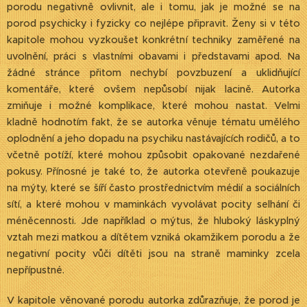
porodu negativně ovlivnit, ale i tomu, jak je možné se na
porod psychicky i fyzicky co nejlépe připravit. Ženy si v této
kapitole mohou vyzkoušet konkrétní techniky zaměřené na
uvolnění, práci s vlastními obavami i představami apod. Na
žádné stránce přitom nechybí povzbuzení a uklidňující
komentáře, které ovšem nepůsobí nijak lacině. Autorka
zmiňuje i možné komplikace, které mohou nastat. Velmi
kladně hodnotím fakt, že se autorka věnuje tématu umělého
oplodnění a jeho dopadu na psychiku nastávajících rodičů, a to
včetně potíží, které mohou způsobit opakované nezdařené
pokusy. Přínosné je také to, že autorka otevřeně poukazuje
na mýty, které se šíří často prostřednictvím médií a sociálních
sítí, a které mohou v maminkách vyvolávat pocity selhání či
méněcennosti. Jde například o mýtus, že hluboký láskyplný
vztah mezi matkou a dítětem vzniká okamžikem porodu a že
negativní pocity vůči dítěti jsou na straně maminky zcela
nepřípustné.
V kapitole věnované porodu autorka zdůrazňuje, že porod je