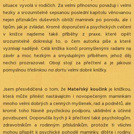
situace vyvolá v rodičích. Za velmi přínosnou považuji i velmi
hezky a srozumitelně sepsanou poslední kapitolu věnovanou
nejen příznakům duševních obtíží maminek po porodu, ale i
tipům, jak je zvládat. Kromě doporučení a psychických cvičení
v knížce najdeme také příběhy z praxe, které opět
srozumitelně dokreslují to, o čem autorka píše a které
vyznívají nadějně. Celá knížka končí promyšlenými radami na
závěr a moc hezkým a smysluplným příběhem, jehož děj
nechci prozrazovat. Obojí stojí za přečtení a je jakousi
pomyslnou
třešinkou na dortu
velmi dobré knížky.
Jsem přesvědčená o tom, že
Mateřský koučink
je knížkou,
která může přinést nastávajícím i novopečeným maminkám
mnoho velmi dobrých a cenných myšlenek, rad a podnětů, ale
kromě toho hlavně psychickou podporu, uklidnění a účinné
povzbuzení. Doporučila bych ji k přečtení také psychologům,
zdravotníkům a rodinným příslušníkům, protože ti všichni
mohou přispět k psychické pohodě maminky, dítěte i rodiny,