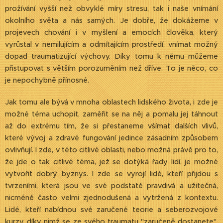
prožívání vyšší než obvyklé míry stresu, tak i naše vnímání
okolního světa a nás samých. Je dobře, že dokážeme v
projevech chování i v myšlení a emocích člověka, který
vyrůstal v nemilujícím a odmítajícím prostředí, vnímat možný
dopad traumatizující výchovy. Díky tomu k němu můžeme
přistupovat s větším porozuměním než dříve. To je něco, co
je nepochybně přínosné.
Jak tomu ale bývá v mnoha oblastech lidského života, i zde je
možné téma uchopit, zaměřit se na něj a pomalu jej táhnout
až do extrému tím, že si přestaneme všímat dalších vlivů,
které vývoj a zdravé fungování jedince zásadním způsobem
ovlivňují. I zde, v této citlivé oblasti, nebo možná právě pro to,
že jde o tak citlivé téma, jež se dotýká řady lidí, je možné
vytvořit dobrý byznys. I zde se vyrojí lidé, kteří přijdou s
tvrzeními, která jsou ve své podstatě pravdivá a užitečná,
nicméně často velmi zjednodušená a vytržená z kontextu.
Lidé, kteří nabídnou své zaručené teorie a seberozvojové
kurzy, díky nimž se ze svého traumatu "zaručeně dostanete".