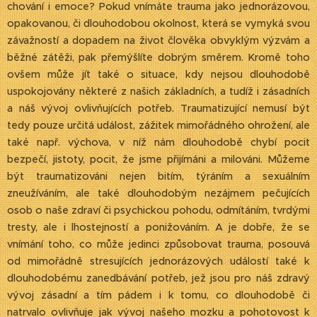
chování i emoce? Pokud vnímáte trauma jako jednorázovou,
opakovanou, či dlouhodobou okolnost, která se vymyká svou
závažností a dopadem na život člověka obvyklým výzvám a
běžné zátěži, pak přemýšlíte dobrým směrem. Kromě toho
ovšem může jít také o situace, kdy nejsou dlouhodobě
uspokojovány některé z našich základních, a tudíž i zásadních
a náš vývoj ovlivňujících potřeb. Traumatizující nemusí být
tedy pouze určitá událost, zážitek mimořádného ohrožení, ale
také např. výchova, v níž nám dlouhodobě chybí pocit
bezpečí, jistoty, pocit, že jsme přijímáni a milováni. Můžeme
být traumatizováni nejen bitím, týráním a sexuálním
zneužíváním, ale také dlouhodobým nezájmem pečujících
osob o naše zdraví či psychickou pohodu, odmítáním, tvrdými
tresty, ale i lhostejností a ponižováním. A je dobře, že se
vnímání toho, co může jedinci způsobovat trauma, posouvá
od mimořádně stresujících jednorázových událostí také k
dlouhodobému zanedbávání potřeb, jež jsou pro náš zdravý
vývoj zásadní a tím pádem i k tomu, co dlouhodobě či
natrvalo ovlivňuje jak vývoj našeho mozku a pohotovost k