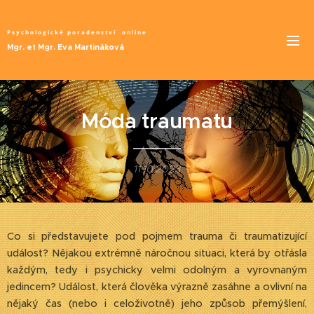
Psychologické poradenství
online
Mgr. et Mgr. Eva Martináková
Móda traumatu
11.10.2023
Co si představujete pod pojmem trauma či traumatizující
událost? Nějakou extrémně náročnou situaci, která by otřásla
každým, tedy i psychicky velmi odolným a vyrovnaným
jedincem? Událost, která člověka výrazně zasáhne a ovlivní na
nějaký čas (nebo i celoživotně) jeho způsob přemýšlení,