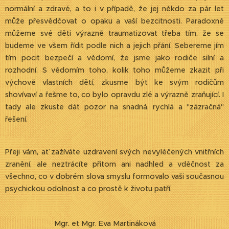
normální a zdravé, a to i v případě, že jej někdo za pár let
může přesvědčovat o opaku a vaší bezcitnosti. Paradoxně
můžeme své děti výrazně traumatizovat třeba tím, že se
budeme ve všem řídit podle nich a jejich přání. Sebereme jím
tím pocit bezpečí a vědomí, že jsme jako rodiče silní a
rozhodní. S vědomím toho, kolik toho můžeme zkazit při
výchově vlastních dětí, zkusme být ke svým rodičům
shovívaví a řešme to, co bylo opravdu zlé a výrazně zraňující. I
tady ale zkuste dát pozor na snadná, rychlá a "zázračná"
řešení.
Přeji vám, ať zažíváte uzdravení svých nevyléčených vnitřních
zranění, ale neztrácíte přitom ani nadhled a vděčnost za
všechno, co v dobrém slova smyslu formovalo vaši současnou
psychickou odolnost a co prostě k životu patří.
Mgr. et Mgr. Eva Martináková