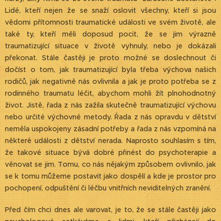
Lidé, kteří nejen že se snaží oslovit všechny, kteří si jsou
vědomi přítomnosti traumatické události ve svém životě, ale
také ty, kteří měli doposud pocit, že se jim výrazně
traumatizující situace v životě vyhnuly, nebo je dokázali
překonat. Stále častěji je proto možné se doslechnout či
dočíst o tom, jak traumatizující byla třeba výchova našich
rodičů, jak negativně nás ovlivnila a jak je proto potřeba se z
rodinného traumatu léčit, abychom mohli žít plnohodnotný
život. Jistě, řada z nás zažila skutečně traumatizující výchovu
nebo určité výchovné metody. Řada z nás opravdu v dětství
neměla uspokojeny zásadní potřeby a řada z nás vzpomíná na
některé události z dětství nerada. Naprosto souhlasím s tím,
že takové situace bývá dobré přinést do psychoterapie a
věnovat se jim. Tomu, co nás nějakým způsobem ovlivnilo, jak
se k tomu můžeme postavit jako dospělí a kde je prostor pro
pochopení, odpuštění či léčbu vnitřních neviditelných zranění.
Před čím chci dnes ale varovat, je to, že se stále častěji jako