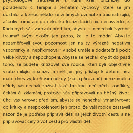
psychologové setkáváme s lidmi, kteří přicházejí do
poradenství či terapie s tématem výchovy, které se jim
dostalo, a kterou někdo ze známých označil za traumatizující,
ačkoliv tomu ani po několika konzultacích nic nenasvědčuje.
Ráda bych vás varovala před tím, abyste si nenechali "vyrobit
trauma" svým okolím jen proto, že je to módní. Abyste
nezaměřovali svou pozornost jen na ty výrazně negativní
vzpomínky a "nepřikrmovali" v sobě uměle a dodatečně pocit
velké křivdy a nepochopení. Abyste se nechali chytit do pasti
toho, že budete kritizovat své rodiče, kteří byli objektivně
vzato milující a snaživí a měli jen jiný přístup k dětem, než
máte dnes vy, kteří vám někdy (zcela přirozeně) nerozuměli a
někdy vás nechali zažívat také frustraci, neúspěch, konflikty,
čekání či zklamání, protože vás připravovali na běžný život.
Chci vás varovat před tím, abyste se nenechali vmanévrovat
do kritiky a nespokojenosti jen proto, že vaši rodiče zastávali
názor, že je potřeba připravit děti na jejich životní cestu a ne
připravovat celý život cestu pro vlastní děti.