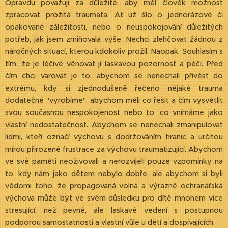
Opravdu považuji za důležité, aby měl člověk možnost
zpracovat prožitá traumata. Ať už šlo o jednorázové či
opakované záležitosti, nebo o neuspokojování důležitých
potřeb, jak jsem zmiňovala výše. Nechci zlehčovat žádnou z
náročných situací, kterou kdokoliv prožil. Naopak. Souhlasím s
tím, že je léčivé věnovat jí laskavou pozornost a péči. Před
čím chci varovat je to, abychom se nenechali přivést do
extrému, kdy si zjednodušeně řečeno nějaké trauma
dodatečně "vyrobíme", abychom měli co řešit a čím vysvětlit
svou současnou nespokojenost nebo to, co vnímáme jako
vlastní nedostatečnost. Abychom se nenechali zmanipulovat
lidmi, kteří označí výchovu s dodržováním hranic a určitou
mírou přirozené frustrace za výchovu traumatizující. Abychom
ve své paměti neoživovali a nerozvíjeli pouze vzpomínky na
to, kdy nám jako dětem nebylo dobře, ale abychom si byli
vědomi toho, že propagovaná volná a výrazně ochranářská
výchova může být ve svém důsledku pro dítě mnohem více
stresující, než pevné, ale laskavé vedení s postupnou
podporou samostatnosti a vlastní vůle u dětí a dospívajících.