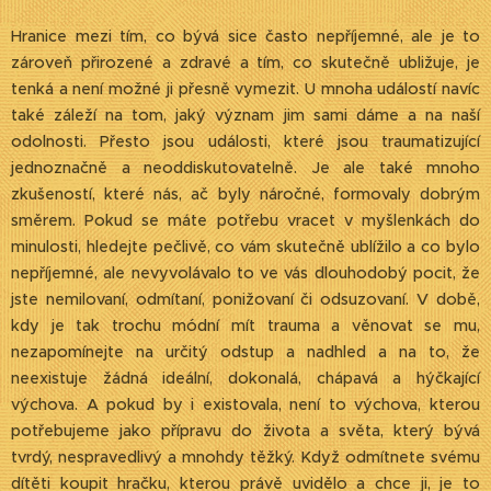
Hranice mezi tím, co bývá sice často nepříjemné, ale je to
zároveň přirozené a zdravé a tím, co skutečně ubližuje, je
tenká a není možné ji přesně vymezit. U mnoha událostí navíc
také záleží na tom, jaký význam jim sami dáme a na naší
odolnosti. Přesto jsou události, které jsou traumatizující
jednoznačně a neoddiskutovatelně. Je ale také mnoho
zkušeností, které nás, ač byly náročné, formovaly dobrým
směrem. Pokud se máte potřebu vracet v myšlenkách do
minulosti, hledejte pečlivě, co vám skutečně ublížilo a co bylo
nepříjemné, ale nevyvolávalo to ve vás dlouhodobý pocit, že
jste nemilovaní, odmítaní, ponižovaní či odsuzovaní. V době,
kdy je tak trochu módní mít trauma a věnovat se mu,
nezapomínejte na určitý odstup a nadhled a na to, že
neexistuje žádná ideální, dokonalá, chápavá a hýčkající
výchova. A pokud by i existovala, není to výchova, kterou
potřebujeme jako přípravu do života a světa, který bývá
tvrdý, nespravedlivý a mnohdy těžký. Když odmítnete svému
dítěti koupit hračku, kterou právě uvidělo a chce ji, je to