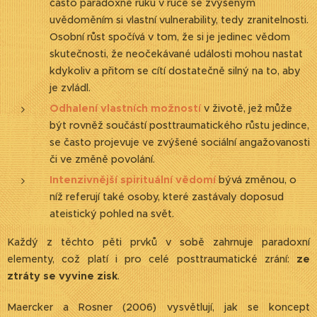
často paradoxně ruku v ruce se zvýšeným
uvědoměním si vlastní vulnerability, tedy zranitelnosti.
Osobní růst spočívá v tom, že si je jedinec vědom
skutečnosti, že neočekávané události mohou nastat
kdykoliv a přitom se cítí dostatečně silný na to, aby
je zvládl.
Odhalení vlastních možností
v životě, jež může
být rovněž součástí posttraumatického růstu jedince,
se často projevuje ve zvýšené sociální angažovanosti
či ve změně povolání.
Intenzivnější spirituální vědomí
bývá změnou, o
níž referují také osoby, které zastávaly doposud
ateistický pohled na svět.
Každý z těchto pěti prvků v sobě zahrnuje paradoxní
elementy, což platí i pro celé posttraumatické zrání:
ze
ztráty se vyvine zisk
.
Maercker a Rosner (2006) vysvětlují, jak se koncept