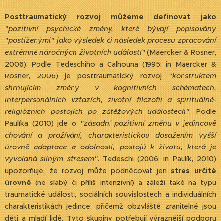
Posttraumatický rozvoj můžeme definovat jako
"pozitivní psychické změny, které bývají popisovány
"postiženými" jako výsledek či následek procesu zpracování
extrémně náročných životních událostí"
(Maercker & Rosner,
2006). Podle Tedeschiho a Calhouna (1995; in Maercker &
Rosner, 2006) je posttraumatický rozvoj
"konstruktem
shrnujícím změny v kognitivních schématech,
interpersonálních vztazích, životní filozofii a spirituálně-
religiózních postojích po zátěžových událostech"
. Podle
Paulíka (2010) jde o
"zásadní pozitivní změnu v jedincově
chování a prožívání, charakteristickou dosažením vyšší
úrovně adaptace a odolnosti, postojů k životu, která je
vyvolaná silným stresem"
. Tedeschi (2006; in Paulík, 2010)
upozorňuje, že rozvoj může podněcovat jen
stres určité
úrovně
(ne slabý či příliš intenzivní) a záleží také na typu
traumatické události, sociálních souvislostech a individuálních
charakteristikách jedince, přičemž obzvláště zranitelné jsou
děti a mladí lidé. Tyto skupiny potřebují výraznější podporu