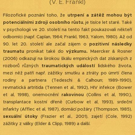
(V. E. Frankl)
Filozofické poznání toho, že
utrpení a zátěž mohou být
potenciálními zdroji osobního růstu
, je tisíce let staré. Také
v psychologii ve 20. století na tento fakt poukazovali někteří
odborníci (např. Caplan, 1964; Frankl, 1963, Yalom, 1980). Až od
90. let 20. století ale začal zájem o
pozitivní následky
traumatu
pronikat také do
výzkumu.
Maercker & Rosner
(2006) odkazují na širokou škálu empirických dat získaných z
rozborů různých
traumatických událostí l
idského života,
mezi něž patří např. zážitky smutku a ztráty po úmrtí člena
rodiny a partnera (Tedeschi & Calhoun; 1989-1990),
revmatická artritida (Tennen et al., 1992), HIV infekce (Bower
et al, 1998), onemocnění
rakovinou
(Collins et al, 1990;),
transplantace kostní dřeně (Curbow et al, 1993), srdeční
infarkty (Afflec et al, 1987), domácí požáry (Thompson, 1985),
sexuální útoky
(Frazier et al., 2001), zajetí (Cole, 1992)
zážitky z války (Elder & Clipp, 1989) a další.