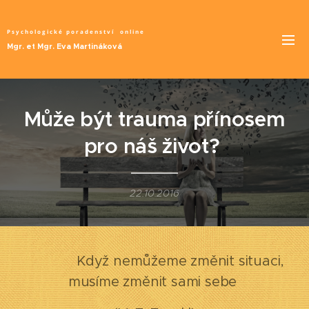
Psychologické poradenství
online
Mgr. et Mgr. Eva Martináková
Může být trauma přínosem
pro náš život?
22.10.2016
Když nemůžeme změnit situaci,
musíme změnit sami sebe