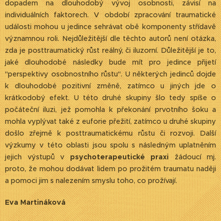
dopadem na dlouhodobý vývoj osobnosti, závisí na
individuálních faktorech. V období zpracování traumatické
události mohou u jedince sehrávat obě komponenty střídavě
významnou roli. Nejdůležitější dle těchto autorů není otázka,
zda je posttraumatický růst reálný, či iluzorní. Důležitější je to,
jaké dlouhodobé následky bude mít pro jedince přijetí
"perspektivy osobnostního růstu". U některých jedinců dojde
k dlouhodobé pozitivní změně, zatímco u jiných jde o
krátkodobý efekt. U této druhé skupiny šlo tedy spíše o
počáteční iluzi, jež pomohla k překonání prvotního šoku a
mohla vyplývat také z euforie přežití, zatímco u druhé skupiny
došlo zřejmě k posttraumatickému růstu či rozvoji. Další
výzkumy v této oblasti jsou spolu s následným uplatněním
jejich výstupů v
psychoterapeutické praxi
žádoucí mj.
proto, že mohou dodávat lidem po prožitém traumatu naději
a pomoci jim s nalezením smyslu toho, co prožívají.
Eva Martináková