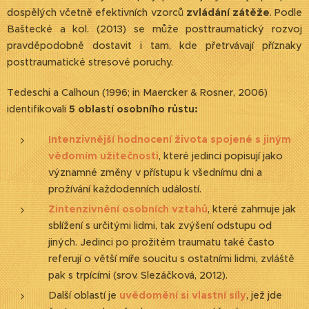
dospělých včetně efektivních vzorců
zvládání zátěže
. Podle
Baštecké a kol. (2013) se může posttraumatický rozvoj
pravděpodobně dostavit i tam, kde přetrvávají příznaky
posttraumatické stresové poruchy.
Tedeschi a Calhoun (1996; in Maercker & Rosner, 2006)
identifikovali
5 oblastí osobního růstu:
Intenzivnější hodnocení života spojené s jiným
vědomím užitečnosti
, které jedinci popisují jako
významné změny v přístupu k všednímu dni a
prožívání každodenních událostí.
Zintenzivnění osobních vztahů
, které zahrnuje jak
sblížení s určitými lidmi, tak zvýšení odstupu od
jiných. Jedinci po prožitém traumatu také často
referují o větší míře soucitu s ostatními lidmi, zvláště
pak s trpícími (srov. Slezáčková, 2012).
Další oblastí je
uvědomění si vlastní síly
, jež jde