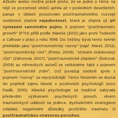
Ačkoliv anebo možná právě proto, že se jedná o téma, na
nějž se pozornost vědců upřela až v posledních desetiletích,
panuje v oblasti posuzování posttraumatického rozvoje
osobnosti značná
nejednotnost
, která je zřejmá už
při
vymezení samotného pojmu
. S pojmem "p
osttraumatic
growth
" (PTH) přišli podle Mareše (2012) jako první Tedeschi
a Calhoun v práci z roku 1996. Do češtiny bývá tento termín
překládán jako "
posttraumatický rozvoj"
(např. Mareš, 2012),
"
posttraumatický růst"
, (Preiss, 2009), "
stresem indukovaný
růst
" (Záhorová, 2007), "
posttraumatické zlepšení"
(Šolcová,
2009) au německých autorů se setkáváme také s pojmem
"posttraumatické zrání
", což považuji osobně spolu s
pojmem
"rozvoj"
za nejvýstižnější. Tento fenomén se dostal
do popředí zájmu hlavně u pozitivních psychologů (srov.
Paulík, 2010). Klinická psychologie se tradičně zabývala
především výzkumem psychických poruch, vlivem
traumatických událostí na jedince, dysfunkčními strategiemi
zvládání, negativními důsledky prožitého traumatu či
posttraumatickou stresovou poruchou
.