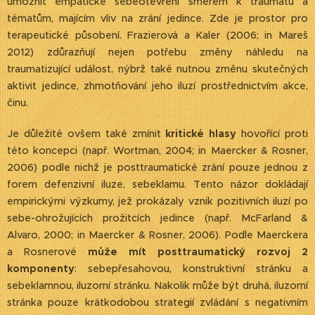
umožnit empatické sebeotevření směrem k traumatu a
tématům, majícím vliv na zrání jedince. Zde je prostor pro
terapeutické působení. Frazierová a Kaler (2006; in Mareš
2012) zdůrazňují nejen potřebu změny náhledu na
traumatizující událost, nýbrž také nutnou změnu skutečných
aktivit jedince, zhmotňování jeho iluzí prostřednictvím akce,
činu.
Je důležité ovšem také zmínit
kritické hlasy
hovořící proti
této koncepci (např. Wortman, 2004; in Maercker & Rosner,
2006) podle nichž je posttraumatické zrání pouze jednou z
forem defenzivní iluze, sebeklamu. Tento názor dokládají
empirickými výzkumy, jež prokázaly vznik pozitivních iluzí po
sebe-ohrožujících prožitcích jedince (např. McFarland &
Alvaro, 2000; in Maercker & Rosner, 2006). Podle Maerckera
a Rosnerové
může mít posttraumatický rozvoj 2
komponenty
: sebepřesahovou, konstruktivní stránku a
sebeklamnou, iluzorní stránku. Nakolik může být druhá, iluzorní
stránka pouze krátkodobou strategií zvládání s negativním