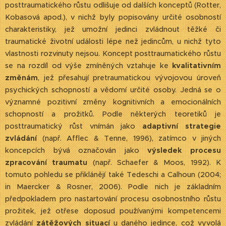
posttraumatického růstu odlišuje od dalších konceptů (Rotter,
Kobasová apod.), v nichž byly popisovány určité osobností
charakteristiky, jež umožní jedinci zvládnout těžké či
traumatické životní události lépe než jedincům, u nichž tyto
vlastnosti rozvinuty nejsou. Koncept posttraumatického růstu
se na rozdíl od výše zmíněných vztahuje ke
kvalitativním
změnám
, jež přesahují pretraumatickou vývojovou úroveň
psychických schopností a vědomí určité osoby. Jedná se o
významné pozitivní změny kognitivních a emocionálních
schopností a prožitků. Podle některých teoretiků je
posttraumatický růst vnímán jako
adaptivní strategie
zvládání
(např. Afflec & Tenne, 1996), zatímco v jiných
koncepcích bývá označován jako
výsledek procesu
zpracování traumatu
(např. Schaefer & Moos, 1992). K
tomuto pohledu se přiklánějí také Tedeschi a Calhoun (2004;
in Maercker & Rosner, 2006). Podle nich je základním
předpokladem pro nastartování procesu osobnostního růstu
prožitek, jež otřese doposud používanými kompetencemi
zvládání
zátěžových situací
u daného jedince, což vyvolá