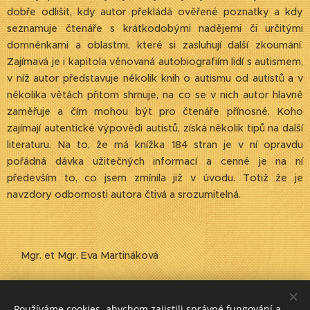
dobře odlišit, kdy autor překládá ověřené poznatky a kdy
seznamuje čtenáře s krátkodobými nadějemi či určitými
domněnkami a oblastmi, které si zasluhují další zkoumání.
Zajímavá je i kapitola věnovaná autobiografiím lidí s autismem,
v níž autor představuje několik knih o autismu od autistů a v
několika větách přitom shrnuje, na co se v nich autor hlavně
zaměřuje a čím mohou být pro čtenáře přínosné. Koho
zajímají autentické výpovědi autistů, získá několik tipů na další
literaturu. Na to, že má knížka 184 stran je v ní opravdu
pořádná dávka užitečných informací a cenné je na ní
především to, co jsem zmínila již v úvodu. Totiž že je
navzdory odbornosti autora čtivá a srozumitelná.
Mgr. et Mgr. Eva Martináková
Share
Používáme cookies, abychom zajistili správné fungování a