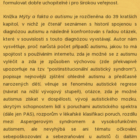
formulovat dobře uchopitelné i pro širokou veřejnost.
Knížka
Mýty a fakta o autismu
je rozčleněna do 39 kratších
kapitol, v nichž je čtenář seznámen s historií spojenou s
diagnózou autismu a následně konfrontován s řadou otázek,
které v souvislosti s touto diagnózou vyvstávají. Autor nám
vysvětluje, proč narůstá počet případů autismu, jakou to má
spojitost s používáním internetu, zda je možné se z autismu
vyléčit a zda je způsoben výchovou (zde překvapivě
upozorňuje na tzv. "postinstitucionální autistický syndrom"),
popisuje nejnovější zjištění ohledně autismu a předčasně
narozených dětí, věnuje se fenoménu autistické regrese
(návrat na nižší vývojový stupeň), otázce, zda je možné
autismus získat v dospělosti, vývoji autistického mozku,
skrytým schopnostem lidí s poruchami autistického spektra
(dále jen PAS), rozporům v lékařské klasifikaci poruch, rozdílu
mezi Aspergerovým syndromem a vysokofunkčním
autismem, ale nevyhýbá se ani tématu očkování,
sebepoškozování a sebezraňování u autistů či dalším