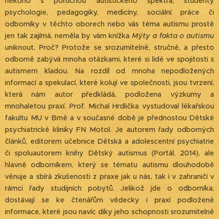
někoho s poruchou autistického spektra, studenty
psychologie, pedagogiky, medicíny, sociální práce či
odborníky v těchto oborech nebo vás téma autismu prostě
jen tak zajímá, neměla by vám knížka
Mýty a fakta o autismu
uniknout. Proč? Protože se srozumitelně, stručně, a přesto
odborně zabývá mnoha otázkami, které si lidé ve spojitosti s
autismem kladou. Na rozdíl od mnoha nepodložených
informací a spekulací, které kolují ve společnosti, jsou tvrzení,
která nám autor předkládá, podložena výzkumy a
mnohaletou praxí. Prof. Michal Hrdlička vystudoval lékařskou
fakultu MU v Brně a v současné době je přednostou Dětské
psychiatrické kliniky FN Motol. Je autorem řady odborných
článků, editorem učebnice Dětská a adolescentní psychiatrie
či spoluautorem knihy Dětský autismus (Portál, 2014), ale
hlavně odborníkem, který se tématu autismu dlouhodobě
věnuje a sbírá zkušenosti z praxe jak u nás, tak i v zahraničí v
rámci řady studijních pobytů. Jelikož jde o odborníka,
dostávají se ke čtenářům vědecky i praxí podložené
informace, které jsou navíc díky jeho schopnosti srozumitelně