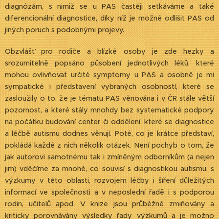
diagnózám, s nimiž se u PAS častěji setkáváme a také
diferencionální diagnostice, díky níž je možné odlišit PAS od
jiných poruch s podobnými projevy.
Obzvlášť pro rodiče a blízké osoby je zde hezky a
srozumitelně popsáno působení jednotlivých léků, které
mohou ovlivňovat určité symptomy u PAS a osobně je mi
sympatické i představení vybraných osobností, které se
zasloužily o to, že je tématu PAS věnována i v ČR stále větší
pozornost, a které stály mnohdy bez systematické podpory
na počátku budování center či oddělení, které se diagnostice
a léčbě autismu dodnes věnují. Poté, co je krátce představí,
pokládá každé z nich několik otázek. Není pochyb o tom, že
jak autorovi samotnému tak i zmíněným odborníkům (a nejen
jim) vděčíme za mnohé, co souvisí s diagnostikou autismu, s
výzkumy v této oblasti, rozvojem léčby i šíření důležitých
informací ve společnosti a v neposlední řadě i s podporou
rodin, učitelů apod. V knize jsou průběžně zmiňovány a
kriticky porovnávány výsledky řady výzkumů a je možno