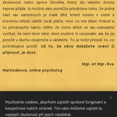
zkušenost nebo opora člověka, který do vašeho života
teprve přijde. A možná vám pomůže představa toho, že jedna
část vás samotných je malé dítě, které nosíte v sobě a
kterému někdo ublížil. Sedí, pláče, neví, co má dělat. Pokud si
to představíte takto, věřím, že tomu dítěti ve vás nebudete
vyčítat, že není dost silné, dost snaživé či racionální, ale že jej
prostě v duchu obejmete a uklidníte. To je totiž přesně to, co
potřebujete prožít.
Už to, že něco dokážete unést či
přijmout, je dost.
Mgr. et Mgr. Eva
Martináková, online psycholog
Share
Používáme cookies, abychom zajistili správné fungování a
bezpečnost našich stránek. Tím vám můžeme zajistit tu
nejlepší zkušenost při jejich návštěvě.