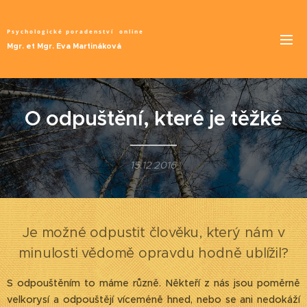
Psychologické poradenství
online
Mgr. et Mgr. Eva Martináková
O odpuštění, které je těžké
15.12.2016
Je možné odpustit člověku, který nám v
minulosti vědomě opravdu hodně ublížil?
S odpouštěním to máme různě. Někteří z nás jsou poměrně
velkorysí a odpouštějí víceméně hned, nebo se ani nedokáží