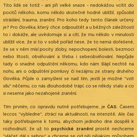
Tito lidé se totiž - ani při velké snaze - nedokážou vcítit do
pocitů někoho, komu někdo skutečně hodně ublížil, způsobil
strádání, trauma, zranění. Pro koho tedy tento článek určený
je? Pro člověka, který chce odpouštět a u běžných záležitostí
to i dokáže, ale uvědomuje si a cítí, že mu někdo v minulosti
ublížil více, že si to v sobě pořád nese, že to nemá dořešené,
že se v něm mísí pocity zloby, nepochopení, bolesti, bezmoci
nebo lítosti, obviňování a třeba i sebeobviňování. Nepůjde
tady o snadné odpuštění někomu, kdo nám šlápl nechtě na
nohu, ani o odpuštění pomluvy či nezájmu ze strany druhého
člověka. Půjde o zamyšlení se nad tím, jestli je možné "vzít
sílu" něčemu, co nás dlouhodobě trápí, co se někdy stalo a co
si neseme jako nezahojené zranění.
Tím prvním, co opravdu nutně potřebujeme, je
ČAS
. Časem
leccos "vybledne", ztrácí na aktuálnosti, na intenzitě. Ale čas
taky potřebujeme k tomu, abychom jednoho dne dospěli k
rozhodnutí, že už to
psychické zranění
prostě nechceme
"vláčet dál s sebou" a chceme se od něj nějakým způsobem