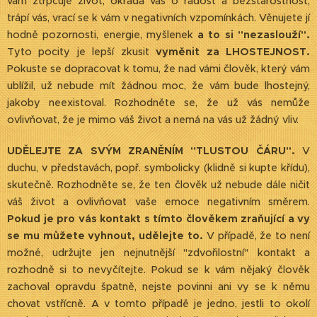
vám ztrpčuje život, okrádá vás o radost a bezstarostnost,
trápí vás, vrací se k vám v negativních vzpomínkách. Věnujete jí
hodně pozornosti, energie, myšlenek
a to si "nezaslouží".
Tyto pocity je lepší zkusit
vyměnit za LHOSTEJNOST.
Pokuste se dopracovat k tomu, že nad vámi člověk, který vám
ublížil, už nebude mít žádnou moc, že vám bude lhostejný,
jakoby neexistoval. Rozhodněte se, že už vás nemůže
ovlivňovat, že je mimo váš život a nemá na vás už žádný vliv.
UDĚLEJTE ZA SVÝM ZRANĚNÍM "TLUSTOU ČÁRU".
V
duchu, v představách, popř. symbolicky (klidně si kupte křídu),
skutečně. Rozhodněte se, že ten člověk už nebude dále ničit
váš život a ovlivňovat vaše emoce negativním směrem.
Pokud je pro vás kontakt s tímto člověkem zraňující a vy
se mu můžete vyhnout, udělejte to.
V případě, že to není
možné, udržujte jen nejnutnější "zdvořilostní" kontakt a
rozhodně si to nevyčítejte. Pokud se k vám nějaký člověk
zachoval opravdu špatně, nejste povinni ani vy se k němu
chovat vstřícně. A v tomto případě je jedno, jestli to okolí