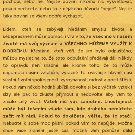
pochopí, nebo ne. Nejste povinni nikomu nic vysvětlovat,
pokud nechcete, nebo to z nějakého důvodu "nejde". Nejste
taky povinni se všemi dobře vycházet.
Lidem, kteří se zabývají hledáním smyslu života a
sebepřesahem může pomoci i víra v to, že
všechno v našem
životě má svůj význam a VŠECHNO MŮŽEME VYUŽÍT K
DOBRÉMU.
Křesťané, kteří věří, že jim bylo odpuštěno,
můžou myslet na to, že toto odpuštění předávají dál. Někdy
to opravdu není snadné, ale kromě toho, že to může
napomoci našim vztahům, výrazně to ovlivňuje hlavně naši
vlastní životní spokojenost, vyrovnanost, radost a pocit štěstí.
Pokud vám někdo hodně ublížil, dovolte si bez výčitek vztek i
slzy, ale pak to zkuste přijmout a nedovolte, aby vám to
zničilo celý život.
Vztek ničí vás samotné. Lhostejnost
může být řešením všude tam, kde druhého nemůžete
začít mít rádi. Pokud to dokážete, věřte, že to stačí.
Nebuďte k sobě moc přísní, pokud vám to nepůjde. Možná
chce vaše zranění ještě čas, možná vám pomůže další