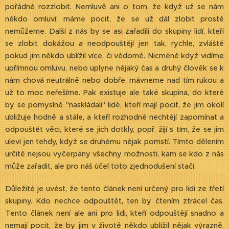
pořádně rozzlobit. Nemluvě ani o tom, že když už se nám
někdo omluví, máme pocit, že se už dál zlobit prostě
nemůžeme. Další z nás by se asi zařadili do skupiny lidí, kteří
se zlobit dokážou a neodpouštějí jen tak, rychle, zvláště
pokud jim někdo ublížil více, či vědomě. Nicméně když vidíme
upřímnou omluvu, nebo uplyne nějaký čas a druhý člověk se k
nám chová neutrálně nebo dobře, mávneme nad tím rukou a
už to moc neřešíme. Pak existuje ale také skupina, do které
by se pomyslně "naskládali" lidé, kteří mají pocit, že jim okolí
ubližuje hodně a stále, a kteří rozhodně nechtějí zapomínat a
odpouštět věci, které se jich dotkly, popř. žijí s tím, že se jim
uleví jen tehdy, když se druhému nějak pomstí. Tímto dělením
určitě nejsou vyčerpány všechny možnosti, kam se kdo z nás
může zařadit, ale pro náš účel toto zjednodušení stačí.
Důležité je uvést, že tento článek není určený pro lidi ze třetí
skupiny. Kdo nechce odpouštět, ten by čtením ztrácel čas.
Tento článek není ale ani pro lidi, kteří odpouštějí snadno a
nemají pocit, že by jim v životě někdo ublížil nějak výrazně.