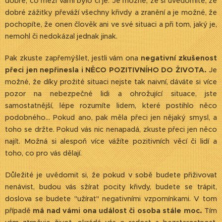
dobré, co mezi vámi bylo či je. Je možné, že si uvědomíte, že
dobré zážitky převáží všechny křivdy a zranění a je možné, že
pochopíte, že onen člověk ani ve své situaci a při tom, jaký je,
nemohl či nedokázal jednak jinak.
Pak zkuste zapřemýšlet, jestli vám ona
negativní zkušenost
přeci jen nepřinesla i NĚCO POZITIVNÍHO DO ŽIVOTA.
Je
možné, že díky prožité situaci nejste tak naivní, dáváte si více
pozor na nebezpečné lidi a ohrožující situace, jste
samostatnější, lépe rozumíte lidem, které postihlo něco
podobného... Pokud ano, pak měla přeci jen nějaký smysl, a
toho se držte. Pokud vás nic nenapadá, zkuste přeci jen něco
najít. Možná si alespoň více vážíte pozitivních věcí či lidí a
toho, co pro vás dělají.
Důležité je uvědomit si, že pokud v sobě budete přiživovat
nenávist, budou vás sžírat pocity křivdy, budete se trápit,
doslova se budete "užírat" negativními vzpomínkami. V tom
případě
má nad vámi ona událost či osoba stále moc.
Tím