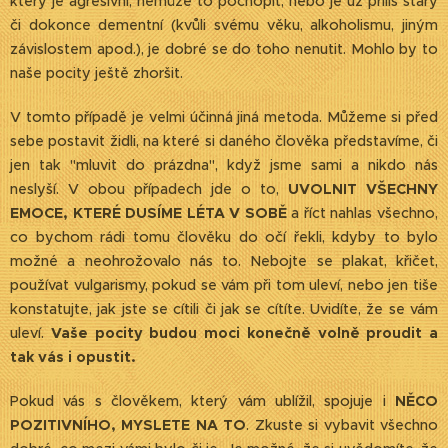
který je agresivní, nemůže to pochopit, nebo je už příliš starý
či dokonce dementní (kvůli svému věku, alkoholismu, jiným
závislostem apod.), je dobré se do toho nenutit. Mohlo by to
naše pocity ještě zhoršit.
V tomto případě je velmi účinná jiná metoda. Můžeme si před
sebe postavit židli, na které si daného člověka představíme, či
jen tak "mluvit do prázdna", když jsme sami a nikdo nás
neslyší. V obou případech jde o to,
UVOLNIT VŠECHNY
EMOCE, KTERÉ DUSÍME LÉTA V SOBĚ
a říct nahlas všechno,
co bychom rádi tomu člověku do očí řekli, kdyby to bylo
možné a neohrožovalo nás to. Nebojte se plakat, křičet,
používat vulgarismy, pokud se vám při tom uleví, nebo jen tiše
konstatujte, jak jste se cítili či jak se cítíte. Uvidíte, že se vám
uleví.
Vaše pocity budou moci konečně volně proudit a
tak vás i opustit.
Pokud vás s člověkem, který vám ublížil, spojuje i
NĚCO
POZITIVNÍHO, MYSLETE NA TO
. Zkuste si vybavit všechno