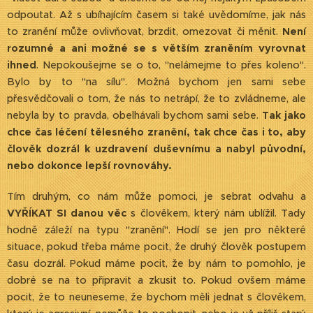
odpoutat. Až s ubíhajícím časem si také uvědomíme, jak nás
to zranění může ovlivňovat, brzdit, omezovat či měnit.
Není
rozumné a ani možné se s větším zraněním vyrovnat
ihned
. Nepokoušejme se o to, "nelámejme to přes koleno".
Bylo by to "na sílu". Možná bychom jen sami sebe
přesvědčovali o tom, že nás to netrápí, že to zvládneme, ale
nebyla by to pravda, obelhávali bychom sami sebe.
Tak jako
chce čas léčení tělesného zranění, tak chce čas i to, aby
člověk dozrál k uzdravení duševnímu a nabyl původní,
nebo dokonce lepší rovnováhy.
Tím druhým, co nám může pomoci, je sebrat odvahu a
VYŘÍKAT SI danou věc
s člověkem, který nám ublížil. Tady
hodně záleží na typu "zranění". Hodí se jen pro některé
situace, pokud třeba máme pocit, že druhý člověk postupem
času dozrál. Pokud máme pocit, že by nám to pomohlo, je
dobré se na to připravit a zkusit to. Pokud ovšem máme
pocit, že to neuneseme, že bychom měli jednat s člověkem,