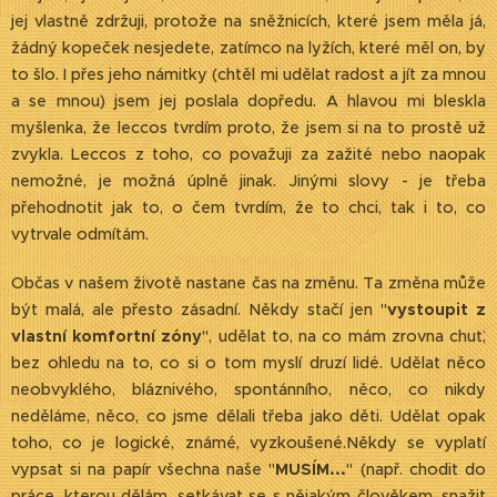
jej vlastně zdržuji, protože na sněžnicích, které jsem měla já,
žádný kopeček nesjedete, zatímco na lyžích, které měl on, by
to šlo. I přes jeho námitky (chtěl mi udělat radost a jít za mnou
a se mnou) jsem jej poslala dopředu. A hlavou mi bleskla
myšlenka, že leccos tvrdím proto, že jsem si na to prostě už
zvykla. Leccos z toho, co považuji za zažité nebo naopak
nemožné, je možná úplně jinak. Jinými slovy - je třeba
přehodnotit jak to, o čem tvrdím, že to chci, tak i to, co
vytrvale odmítám.
Občas v našem životě nastane čas na změnu. Ta změna může
být malá, ale přesto zásadní. Někdy stačí jen "
vystoupit z
vlastní komfortní zóny
", udělat to, na co mám zrovna chuť,
bez ohledu na to, co si o tom myslí druzí lidé. Udělat něco
neobvyklého, bláznivého, spontánního, něco, co nikdy
neděláme, něco, co jsme dělali třeba jako děti. Udělat opak
toho, co je logické, známé, vyzkoušené.Někdy se vyplatí
vypsat si na papír všechna naše "
MUSÍM...
" (např. chodit do
práce, kterou dělám, setkávat se s nějakým člověkem, snažit