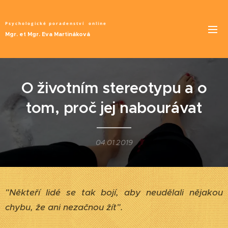
Psychologické poradenství
online
Mgr. et Mgr. Eva Martináková
O životním stereotypu a o
tom, proč jej nabourávat
04.01.2019
"Někteří lidé se tak bojí, aby neudělali nějakou
chybu, že ani nezačnou žít".