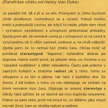
(Parafráze citátu od Henry Van Dyke)
Je parádní mít
cíl
a jít si za ním. Promyslet si, čeho bychom
chtěli dosáhnout, rozhodnout se a vyrazit. Pokud možno
kratší a jednodušší cestou, ale když to nejde, přijde nám vhod
i vytrvalost, nezdolnost a schopnost překonávat překážky.
Zjistila jsem ale, že neméně cenná je i schopnost se na cestě k
vytýčenému cíli či cílům zastavit, sednout si, na chvíli odbočit.
Zjistila jsem, že to nemusí být ztráta času. Občas totiž už
poněkud
stereotypně
"šlapeme", nehledíme doleva ani
doprava, máme uvnitř pocit, že přesně víme, co chceme a co
"zásadně neděláme" a dělat nebudeme. Často pak jedeme v
zajetých kolejích a ztrácíme
radost
jak z toho, čemu se
věnujeme a za čím si jdeme, tak také z každého dne. Ze
života. Z lidí kolem, z toho, co nás obklopuje, ze setkání, na
které nemáme moc času. Objevuje se únavný
stereotyp
a
někdy také zjištění, že se vlastně ani moc kupředu nesuneme.
Ptáme se sami sebe, jestli má smysl to, co děláme, jaký smysl
má náš život, kam se ztratila radost a nadšení.