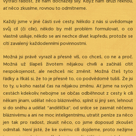
vytrácí radost, že nám docházejí síly. Když nám druzí řeknou,
ať něco zkusíme, rovnou to odmítneme.
Každý jsme v jiné části své cesty. Někdo z nás si uvědomuje
svůj cíl (či cíle), někdo by měl problém formulovat, o co
vlastně usiluje, někdo se ani nechce dívat kupředu, protože se
cítí zavalený každodenními povinnostmi.
Možná jsi právě vyrazil a přesně víš, co chceš, co ne a proč.
Možná už šlapeš životem nějakou chvíli a začínáš cítit
nespokojenost, ale nechceš nic změnit. Možná čteš tyto
řádky a říkáš si, že to je přesně to, co podvědomě tušíš. Že jsi
to ty, u koho nastal čas na nějakou změnu. Ať jsme na svých
cestách kdekoliv, nebojme se občas odběhnout z cesty k cíli
někam jinam, udělat něco bláznivého, splnit si jiný sen, lehnout
si do sněhu a udělat "andělíčka", od srdce se zasmát něčemu
bláznivému a ani ne moc inteligentnímu, utratit peníze za něco
jen tak pro radost, zkusit něco, co jsme doposud zkoušet
odmítali. Není jisté, že ke svému cíli dojdeme, proto nežijme