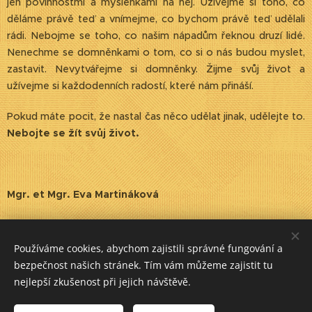
jen povinnostmi a myšlenkami na něj. Užívejme si toho, co
děláme právě teď a vnímejme, co bychom právě teď udělali
rádi. Nebojme se toho, co našim nápadům řeknou druzí lidé.
Nenechme se domněnkami o tom, co si o nás budou myslet,
zastavit. Nevytvářejme si domněnky. Žijme svůj život a
užívejme si každodenních radostí, které nám přináší.
Pokud máte pocit, že nastal čas něco udělat jinak, udělejte to.
Nebojte se žít svůj život.
Mgr. et Mgr. Eva Martináková
Share
Používáme cookies, abychom zajistili správné fungování a
bezpečnost našich stránek. Tím vám můžeme zajistit tu
nejlepší zkušenost při jejich návštěvě.