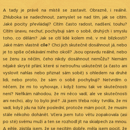
A tady je právě na místě se zastavit. Obrazně, i reálně.
Zhluboka se nadechnout, zamyslet se nad tím, jak se cítím.
Jaké pocity převládají? Cítím často radost, nadšení, touhu?
Cítím únavu, nechuť, pochybuji sám o sobě, druhých i smyslu
toho, co dělám? Jak se cítí lidé kolem mě, v mé blízkosti?
Jaké mám vlastně
cíle
? Chci jich skutečně dosáhnout já, nebo
je to spíše očekávání mého okolí? Jsou opravdu reálné, nebo
se ženu za něčím, čeho nikdy dosáhnout nemůžu? Nemám
nějaké skryté přání, které si netroufnu uskutečnit (a často ani
vyslovit nahlas nebo přiznat sám sobě) s ohledem na druhé
lidi, nebo proto, že sám o sobě pochybuji? Netvrdím o
něčem, že mi to vyhovuje, i když tomu tak ve skutečnosti
není? Neříkám náhodou, že mi něco vadí, ale ve skutečnosti
ani nechci, aby to bylo jiné? Já jsem třeba roky tvrdila, že mi
vadí, když jdu na túře poslední, protože mám pocit, že musím
stále někoho dohánět. Včera jsem tuto větu zopakovala (asi
po sté) svému muži a ten se rozhodl jít na skialpech za mnou.
A ejhle, zjistila jsem, že se necítím dobře, měla jsem pocit, že