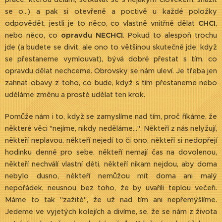
se o...) a pak si otevřeně a poctivě u každé položky
odpovědět, jestli je to něco, co vlastně vnitřně dělat
CHCI
,
nebo něco, co
opravdu NECHCI
. Pokud to alespoň trochu
jde (a budete se divit, ale ono to většinou skutečně jde, když
se přestaneme vymlouvat), bývá dobré přestat s tím, co
opravdu dělat nechceme. Obrovsky se nám uleví. Je třeba jen
zahnat obavy z toho, co bude, když s tím přestaneme nebo
uděláme změnu a prostě udělat ten krok.
Pomůže nám i to, když se zamyslíme nad tím, proč říkáme, že
některé věci "nejíme, nikdy neděláme...". Někteří z nás nelyžují,
někteří neplavou, někteří nejedí to či ono, někteří si nedopřejí
hodinku denně pro sebe, někteří nemají čas na dovolenou,
někteří nechválí vlastní děti, někteří nikam nejdou, aby doma
nebylo dusno, někteří nemůžou mít doma ani malý
nepořádek, neusnou bez toho, že by uvařili teplou večeři.
Máme to tak "zažité", že už nad tím ani nepřemýšlíme.
Jedeme ve vyjetých kolejích a divíme, se, že se nám z života