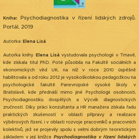
Psychodiagnostika v řízení lidských zdrojů.
Kniha:
Portál, 2019
Autorka:
Elena Lisá
Autorka knihy
Elena Lisá
vystudovala psychologii v Trnavě,
kde získala titul PhD. Poté působila na Fakultě sociálních a
ekonomických věd UK, na níž v roce 2010 úspěšně
habilitovala a od roku 2012 je vysokoškolskou pedagožkou na
psychologické fakultě Panevropské vysoké školy v
Bratislavě, kde přednáší mimo jiné Psychologii osobnosti,
Psychodiagnostiku dospělých a Výcvik diagnostických
zručností. Díky práci konzultanta a HR manažera získala řadu
praktických zkušeností v oblasti přípravy a realizace
výběrových řízení, i v oblasti rozvoje pracovníků a pracovních
kolektivů, jež se projevily spolu s velmi dobrým teoretickým
základem v její knížce
Psychodiagnostika v řízení lidských