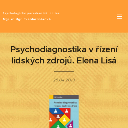
Psychologické poradenství
online
Mgr. et Mgr. Eva Martináková
Psychodiagnostika v řízení
lidských zdrojů. Elena Lisá
28.04.2019