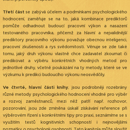
Třetí část
se zabývá účelem a podmínkami psychologického
hodnocení, zaměřuje se na to, jaká kombinace prediktorů
pomůže odhadnout budoucí pracovní výkon a nasazení
testovaného pracovníka, přičemž za hlavní a nejvalidnější
prediktory pracovního výkonu považuje obecnou inteligenci,
pracovní zkušenosti a rys svědomitosti. Věnuje se zde také
tomu, jaký druh výkonu vlastně chce zadavatel zkoumat či
predikovat a výběru konkrétních vhodných metod pro
jednotlivé druhy, včetně poukázání na ty metody, které se ve
výzkumu k predikci budoucího výkonu neosvědčily.
Ve čtvrté, hlavní části knihy
, jsou podrobněji rozebrány
různé metody psychologického hodnocení vhodné pro výběr
a rozvoj zaměstnanců, mezi něž patří např. rozhovor,
pozorování, jsou zde zmíněna úskalí získávání reference při
výběrovém řízení s konkrétními tipy pro praxi, seznámíme se s
využitím testů kognitivních schopností i nejnovějšími
poznatky o psychologii osobnosti. Tato kapitola může sloužit