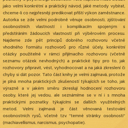
jako velmi konkrétní a praktický návod, jaké metody vybírat,
chceme-li co nejpřesněji predikovat příští výkon zaměstnance.
Autorka se zde velmi podrobně věnuje osobnosti, zjišťování
osobnostních vlastností i komplikacím spojeným s
předstíráním žádoucích vlastností při výběrovém procesu.
Najdeme zde pět principů dobrého rozhovoru včetně
vhodného formátu rozhovorů pro různé účely, konkrétní
otázky použitelné v rámci přijímacího rozhovoru (včetně
seznamu otázek nevhodných) a praktické tipy pro to, jak
rozhovory připravit, vést, vyhodnocovat a na jaká zkreslení či
chyby si dát pozor. Tato část knihy je velmi zajímavá, protože
je plná mnoha praktických zkušeností týkajících se toho, jak
výrazně a v jakém směru zkreslují hodnocení rozhovoru
osoby, které jej vedou, ale seznámíme se v ní i s mnoha
praktickými poznatky týkajícími se dalších využitelných
metod. Velmi zajímavá je část věnovaná testování
osobnostních rysů, včetně tzv. "temné stránky osobnosti"
(machiavellismus, narcismus, psychopatie).