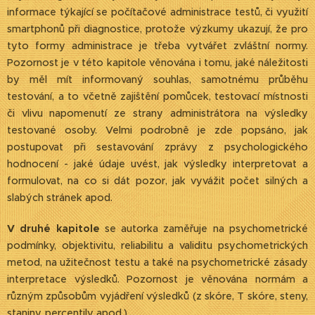
informace týkající se počítačové administrace testů, či využití
smartphonů při diagnostice, protože výzkumy ukazují, že pro
tyto formy administrace je třeba vytvářet zvláštní normy.
Pozornost je v této kapitole věnována i tomu, jaké náležitosti
by měl mít informovaný souhlas, samotnému průběhu
testování, a to včetně zajištění pomůcek, testovací místnosti
či vlivu napomenutí ze strany administrátora na výsledky
testované osoby. Velmi podrobně je zde popsáno, jak
postupovat při sestavování zprávy z psychologického
hodnocení - jaké údaje uvést, jak výsledky interpretovat a
formulovat, na co si dát pozor, jak vyvážit počet silných a
slabých stránek apod.
V druhé kapitole
se autorka zaměřuje na psychometrické
podmínky, objektivitu, reliabilitu a validitu psychometrických
metod, na užitečnost testu a také na psychometrické zásady
interpretace výsledků. Pozornost je věnována normám a
různým způsobům vyjádření výsledků (z skóre, T skóre, steny,
staniny, percentily apod.).