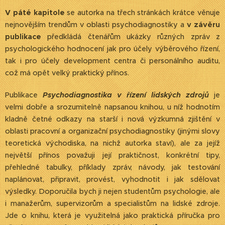
V páté kapitole
se autorka na třech stránkách krátce věnuje
nejnovějším trendům v oblasti psychodiagnostiky a
v závěru
publikace
předkládá čtenářům ukázky různých zpráv z
psychologického hodnocení jak pro účely výběrového řízení,
tak i pro účely development centra či personálního auditu,
což má opět velký praktický přínos.
Publikace
Psychodiagnostika v řízení lidských zdrojů
je
velmi dobře a srozumitelně napsanou knihou, u níž hodnotím
kladně četné odkazy na starší i nová výzkumná zjištění v
oblasti pracovní a organizační psychodiagnostiky (jinými slovy
teoretická východiska, na nichž autorka staví), ale za jejíž
největší přínos považuji její praktičnost, konkrétní tipy,
přehledné tabulky, příklady zpráv, návody, jak testování
naplánovat, připravit, provést, vyhodnotit i jak sdělovat
výsledky. Doporučila bych ji nejen studentům psychologie, ale
i manažerům, supervizorům a specialistům na lidské zdroje.
Jde o knihu, která je využitelná jako praktická příručka pro