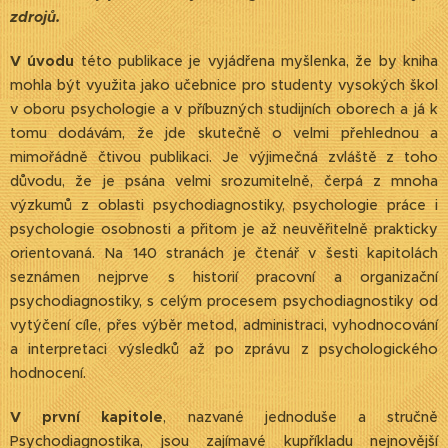
zdrojů.
V úvodu
této publikace je vyjádřena myšlenka, že by kniha
mohla být využita jako učebnice pro studenty vysokých škol
v oboru psychologie a v příbuzných studijních oborech a já k
tomu dodávám, že jde skutečně o velmi přehlednou a
mimořádně čtivou publikaci. Je výjimečná zvláště z toho
důvodu, že je psána velmi srozumitelně, čerpá z mnoha
výzkumů z oblasti psychodiagnostiky, psychologie práce i
psychologie osobnosti a přitom je až neuvěřitelně prakticky
orientovaná. Na 140 stranách je čtenář v šesti kapitolách
seznámen nejprve s historií pracovní a organizační
psychodiagnostiky, s celým procesem psychodiagnostiky od
vytýčení cíle, přes výběr metod, administraci, vyhodnocování
a interpretaci výsledků až po zprávu z psychologického
hodnocení.
V první kapitole
, nazvané jednoduše a stručně
Psychodiagnostika, jsou zajímavé kupříkladu nejnovější