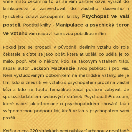
vřele místo čekání na to, až se vám partner ozve, vyrazit do
knihkupectví a zainvestovat do vlastního duševního i
Psychopat ve vaší
fyzického zdraví zakoupením knížky
posteli.
Manipulace a psychický teror
Podtitul knihy -
ve vztahu
vám napoví, kam svou pobídkou mířím.
Pokud jste se propadli v původně ideálním vztahu do role
čekatele a cítíte se jako oběť, která ať udělá, co udělá, je to
málo, popř. víte o někom, kdo se takovým vztahem trápí,
napsal autor
Jackson MacKenzie
svou publikaci i pro vás.
Není vystudovaným odborníkem na mezilidské vztahy, ale je
tím, kdo si zneužití ve vztahu s psychopatem prožil na vlastní
kůži a kdo se touto tematikou začal posléze zabývat. Je
spoluzakladatelem webových stránek PsychopathFree.com,
které nabízí jak informace o psychopatickém chování, tak i
svépomocnou podporu lidí, kteří vztah s psychopatem sami
prožili.
Knížka o cca 220 stránkách není publikací určenou v první řadě