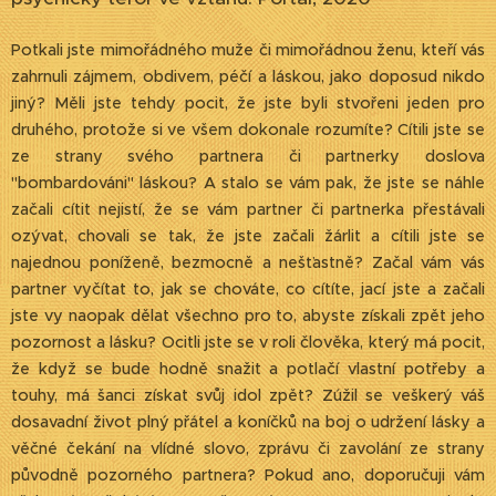
Potkali jste mimořádného muže či mimořádnou ženu, kteří vás
zahrnuli zájmem, obdivem, péčí a láskou, jako doposud nikdo
jiný? Měli jste tehdy pocit, že jste byli stvořeni jeden pro
druhého, protože si ve všem dokonale rozumíte? Cítili jste se
ze strany svého partnera či partnerky doslova
"bombardováni" láskou? A stalo se vám pak, že jste se náhle
začali cítit nejistí, že se vám partner či partnerka přestávali
ozývat, chovali se tak, že jste začali žárlit a cítili jste se
najednou poníženě, bezmocně a nešťastně? Začal vám vás
partner vyčítat to, jak se chováte, co cítíte, jací jste a začali
jste vy naopak dělat všechno pro to, abyste získali zpět jeho
pozornost a lásku? Ocitli jste se v roli člověka, který má pocit,
že když se bude hodně snažit a potlačí vlastní potřeby a
touhy, má šanci získat svůj idol zpět? Zúžil se veškerý váš
dosavadní život plný přátel a koníčků na boj o udržení lásky a
věčné čekání na vlídné slovo, zprávu či zavolání ze strany
původně pozorného partnera? Pokud ano, doporučuji vám