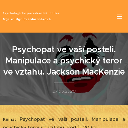
Psychologické poradenství
online
Mgr. et Mgr. Eva Martináková
Psychopat ve vaší posteli.
Manipulace a psychický teror
ve vztahu. Jackson MacKenzie
27.05.2020
Psychopat ve vaší posteli. Manipulace a
Kniha:
psychický teror ve vztahu. Portál, 2020