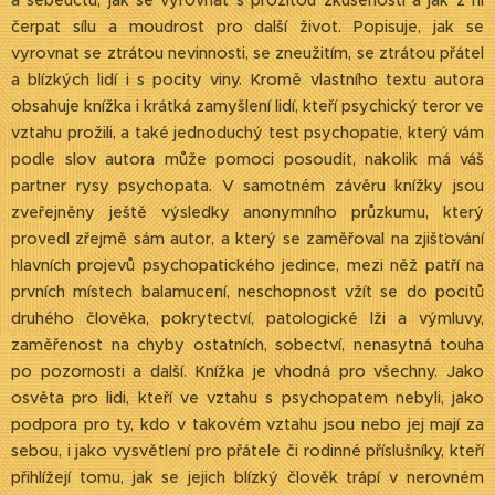
a sebeúctu, jak se vyrovnat s prožitou zkušeností a jak z ní
čerpat sílu a moudrost pro další život. Popisuje, jak se
vyrovnat se ztrátou nevinnosti, se zneužitím, se ztrátou přátel
a blízkých lidí i s pocity viny. Kromě vlastního textu autora
obsahuje knížka i krátká zamyšlení lidí, kteří psychický teror ve
vztahu prožili, a také jednoduchý test psychopatie, který vám
podle slov autora může pomoci posoudit, nakolik má váš
partner rysy psychopata. V samotném závěru knížky jsou
zveřejněny ještě výsledky anonymního průzkumu, který
provedl zřejmě sám autor, a který se zaměřoval na zjišťování
hlavních projevů psychopatického jedince, mezi něž patří na
prvních místech balamucení, neschopnost vžít se do pocitů
druhého člověka, pokrytectví, patologické lži a výmluvy,
zaměřenost na chyby ostatních, sobectví, nenasytná touha
po pozornosti a další. Knížka je vhodná pro všechny. Jako
osvěta pro lidi, kteří ve vztahu s psychopatem nebyli, jako
podpora pro ty, kdo v takovém vztahu jsou nebo jej mají za
sebou, i jako vysvětlení pro přátele či rodinné příslušníky, kteří
přihlížejí tomu, jak se jejich blízký člověk trápí v nerovném