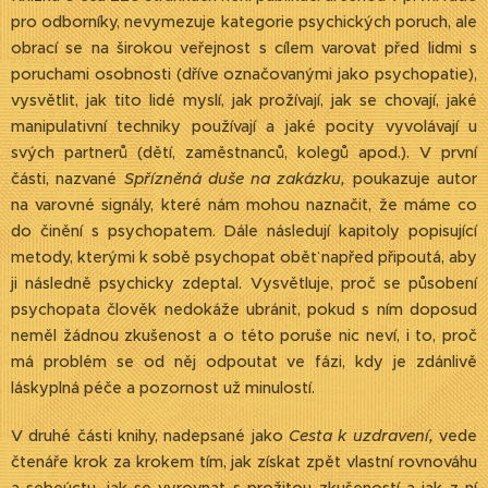
pro odborníky, nevymezuje kategorie psychických poruch, ale
obrací se na širokou veřejnost s cílem varovat před lidmi s
poruchami osobnosti (dříve označovanými jako psychopatie),
vysvětlit, jak tito lidé myslí, jak prožívají, jak se chovají, jaké
manipulativní techniky používají a jaké pocity vyvolávají u
svých partnerů (dětí, zaměstnanců, kolegů apod.). V první
části, nazvané
Spřízněná duše na zakázku,
poukazuje autor
na varovné signály, které nám mohou naznačit, že máme co
do činění s psychopatem. Dále následují kapitoly popisující
metody, kterými k sobě psychopat oběť napřed připoutá, aby
ji následně psychicky zdeptal. Vysvětluje, proč se působení
psychopata člověk nedokáže ubránit, pokud s ním doposud
neměl žádnou zkušenost a o této poruše nic neví, i to, proč
má problém se od něj odpoutat ve fázi, kdy je zdánlivě
láskyplná péče a pozornost už minulostí.
V druhé části knihy, nadepsané jako
Cesta k uzdravení,
vede
čtenáře krok za krokem tím, jak získat zpět vlastní rovnováhu