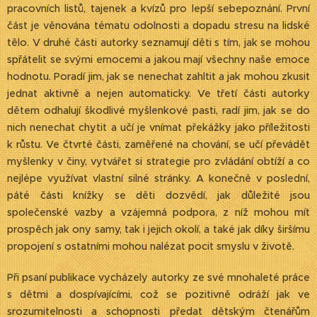
pracovních listů, tajenek a kvízů pro lepší sebepoznání. První
část je věnována tématu odolnosti a dopadu stresu na lidské
tělo. V druhé části autorky seznamují děti s tím, jak se mohou
spřátelit se svými emocemi a jakou mají všechny naše emoce
hodnotu. Poradí jim, jak se nenechat zahltit a jak mohou zkusit
jednat aktivně a nejen automaticky. Ve třetí části autorky
dětem odhalují škodlivé myšlenkové pasti, radí jim, jak se do
nich nenechat chytit a učí je vnímat překážky jako příležitosti
k růstu. Ve čtvrté části, zaměřené na chování, se učí převádět
myšlenky v činy, vytvářet si strategie pro zvládání obtíží a co
nejlépe využívat vlastní silné stránky. A konečně v poslední,
páté části knížky se děti dozvědí, jak důležité jsou
společenské vazby a vzájemná podpora, z níž mohou mít
prospěch jak ony samy, tak i jejich okolí, a také jak díky širšímu
propojení s ostatními mohou nalézat pocit smyslu v životě.
Při psaní publikace vycházely autorky ze své mnohaleté práce
s dětmi a dospívajícími, což se pozitivně odráží jak ve
srozumitelnosti a schopnosti předat dětským čtenářům