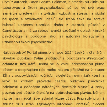
První z autorek, Caren Baruch-Feldman, je americkou klinickou,
táborovou a školní psycholožkou, jež se ve své praxi
zaměřuje především na zvládání úzkosti a stresu, na školní
neúspěch a vzdělávání učitelů, ale třeba také na zdravé
hubnutí. Rebecca Comizio, druhá z autorek, působí v
Conetticutu a má za sebou rovněž vzdělání v oblasti klinické
psychologie a podobně jako její autorská kolegyně je
uznávanou školní psycholožkou.
Nakladatelství Portál přineslo v roce 2024 českým čtenářům
skvělou publikaci
Tohle zvládnu!
s podtitulem
Psychická
odolnost pro děti.
Jedná se o knihu adresovanou přímo
dětem a dospívajícím (dle mého názoru přibližně na 2. stupni
ZŠ a v odpovídajících ročnících víceletých gymnázií), která je
krok za krokem provede cestou budování psychické
odolnosti a zvládáním náročných životních situací. Autorky
pozvou své dětské čtenáře na dobrodružnou plavbu, během
níž se mají naučit lépe zvládat různé výzvy. Připravily pro ně
zhruba 200 stran zajímavých informací, obrázků, cvičení,