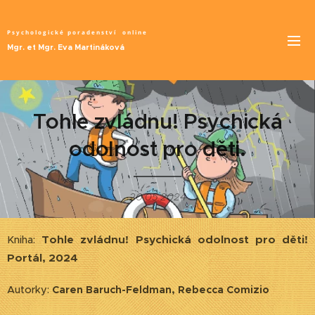
Psychologické poradenství
online
Mgr. et Mgr. Eva Martináková
Tohle zvládnu! Psychická
odolnost pro děti.
20.05.2024
Tohle zvládnu! Psychická odolnost pro děti!
Kniha:
Portál, 2024
Autorky:
Caren Baruch-Feldman, Rebecca Comizio