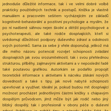
jednoduše důležité informace, tak i ve velmi dobré volbě
prakticky použitelných technik a postupů. Knížka je vlastně
manuálem a pracovním sešitem vycházejícím ze základů
kognitivně-behaviorální a pozitivní psychologie a myslím, že
po ní nadšeně sáhnou nejen školní a dětští psychologové a
psychoterapeuti, ale také rodiče dospívajících, kteří si
uvědomují důležitost podpory duševního zdraví a odolnosti
svých potomků. Sama za sebe ji vřele doporučuji, jelikož má
dle mého názoru potenciál rozvíjet schopnosti zvládání
dospívajících jak svou srozumitelností, tak i svou přehlednou
strukturou, příběhy, zajímavými aktivitami a v neposlední řadě
také poutavou grafikou. Autorkám se podařilo propojit
teoretické informace s aktivitami k nácviku získání nových
dovedností a také s tipy, jak nově nabyté schopnosti
upevňovat a využívat. Ideální je, pokud budou mít dospívající
možnost procházet jednotlivými částmi knížky s chápavým
dospělým průvodcem, jímž může být jak rodič nebo jiný
blízký dospělý, tak i profesionál v oboru péče o duševní