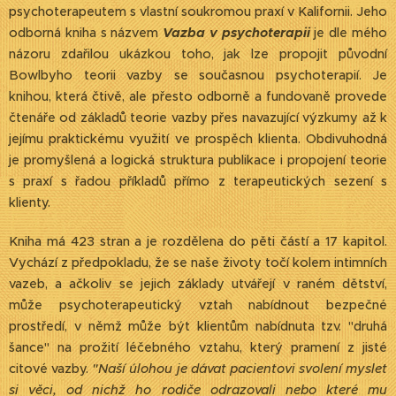
psychoterapeutem s vlastní soukromou praxí v Kalifornii. Jeho
odborná kniha s názvem
Vazba v psychoterapii
je dle mého
názoru zdařilou ukázkou toho, jak lze propojit původní
Bowlbyho teorii vazby se současnou psychoterapií. Je
knihou, která čtivě, ale přesto odborně a fundovaně provede
čtenáře od základů teorie vazby přes navazující výzkumy až k
jejímu praktickému využití ve prospěch klienta. Obdivuhodná
je promyšlená a logická struktura publikace i propojení teorie
s praxí s řadou příkladů přímo z terapeutických sezení s
klienty.
Kniha má 423 stran a je rozdělena do pěti částí a 17 kapitol.
Vychází z předpokladu, že se naše životy točí kolem intimních
vazeb, a ačkoliv se jejich základy utvářejí v raném dětství,
může psychoterapeutický vztah nabídnout bezpečné
prostředí, v němž může být klientům nabídnuta tzv. "druhá
šance" na prožití léčebného vztahu, který pramení z jisté
citové vazby.
"Naší úlohou je dávat pacientovi svolení myslet
si věci, od nichž ho rodiče odrazovali nebo které mu