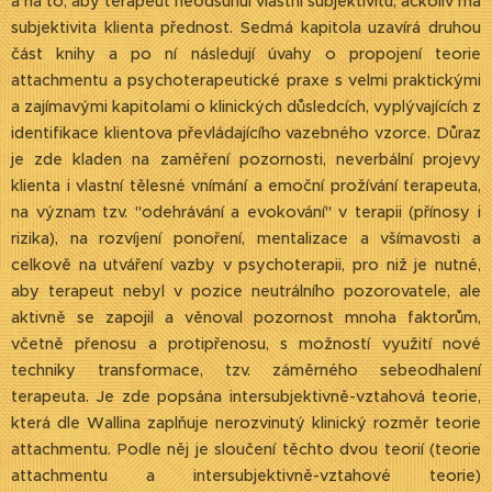
a na to, aby terapeut neodsunul vlastní subjektivitu, ačkoliv má
subjektivita klienta přednost. Sedmá kapitola uzavírá druhou
část knihy a po ní následují úvahy o propojení teorie
attachmentu a psychoterapeutické praxe s velmi praktickými
a zajímavými kapitolami o klinických důsledcích, vyplývajících z
identifikace klientova převládajícího vazebného vzorce. Důraz
je zde kladen na zaměření pozornosti, neverbální projevy
klienta i vlastní tělesné vnímání a emoční prožívání terapeuta,
na význam tzv. "odehrávání a evokování" v terapii (přínosy i
rizika), na rozvíjení ponoření, mentalizace a všímavosti a
celkově na utváření vazby v psychoterapii, pro niž je nutné,
aby terapeut nebyl v pozice neutrálního pozorovatele, ale
aktivně se zapojil a věnoval pozornost mnoha faktorům,
včetně přenosu a protipřenosu, s možností využití nové
techniky transformace, tzv. záměrného sebeodhalení
terapeuta. Je zde popsána intersubjektivně-vztahová teorie,
která dle Wallina zaplňuje nerozvinutý klinický rozměr teorie
attachmentu. Podle něj je sloučení těchto dvou teorií (teorie
attachmentu a intersubjektivně-vztahové teorie)