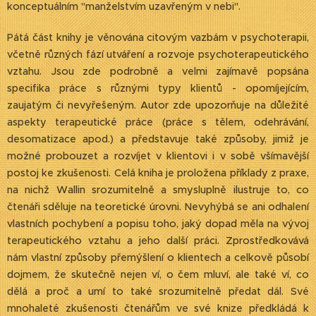
konceptuálním "manželstvím uzavřeným v nebi".
Pátá část knihy je věnována citovým vazbám v psychoterapii,
včetně různých fází utváření a rozvoje psychoterapeutického
vztahu. Jsou zde podrobně a velmi zajímavě popsána
specifika práce s různými typy klientů - opomíjejícím,
zaujatým či nevyřešeným. Autor zde upozorňuje na důležité
aspekty terapeutické práce (práce s tělem, odehrávání,
desomatizace apod.) a představuje také způsoby, jimiž je
možné probouzet a rozvíjet v klientovi i v sobě všímavější
postoj ke zkušenosti. Celá kniha je proložena příklady z praxe,
na nichž Wallin srozumitelně a smysluplně ilustruje to, co
čtenáři sděluje na teoretické úrovni. Nevyhýbá se ani odhalení
vlastních pochybení a popisu toho, jaký dopad měla na vývoj
terapeutického vztahu a jeho další práci. Zprostředkovává
nám vlastní způsoby přemýšlení o klientech a celkově působí
dojmem, že skutečně nejen ví, o čem mluví, ale také ví, co
dělá a proč a umí to také srozumitelně předat dál. Své
mnohaleté zkušenosti čtenářům ve své knize předkládá k