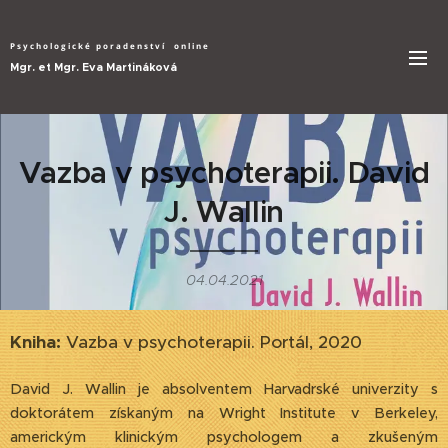
Psychologické poradenství
online
Mgr. et Mgr. Eva Martináková
Vazba v psychoterapii. David
J. Wallin
04.04.2021
Kniha:
Vazba v psychoterapii. Portál, 2020
David J. Wallin je absolventem Harvadrské univerzity s
doktorátem získaným na Wright Institute v Berkeley,
americkým klinickým psychologem a zkušeným