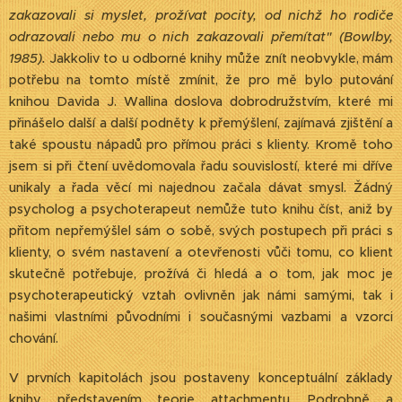
zakazovali si myslet, prožívat pocity, od nichž ho rodiče
odrazovali nebo mu o nich zakazovali přemítat" (Bowlby,
1985).
Jakkoliv to u odborné knihy může znít neobvykle, mám
potřebu na tomto místě zmínit, že pro mě bylo putování
knihou Davida J. Wallina doslova dobrodružstvím, které mi
přinášelo další a další podněty k přemýšlení, zajímavá zjištění a
také spoustu nápadů pro přímou práci s klienty. Kromě toho
jsem si při čtení uvědomovala řadu souvislostí, které mi dříve
unikaly a řada věcí mi najednou začala dávat smysl. Žádný
psycholog a psychoterapeut nemůže tuto knihu číst, aniž by
přitom nepřemýšlel sám o sobě, svých postupech při práci s
klienty, o svém nastavení a otevřenosti vůči tomu, co klient
skutečně potřebuje, prožívá či hledá a o tom, jak moc je
psychoterapeutický vztah ovlivněn jak námi samými, tak i
našimi vlastními původními i současnými vazbami a vzorci
chování.
V prvních kapitolách jsou postaveny konceptuální základy
knihy představením teorie attachmentu. Podrobně a