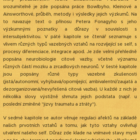
srozumitelně je zde popsána práce Bowlbyho, Kleinové a
Ainsworthové, průběh, metody i výsledky jejich výzkumů. Na
to navazuje text o přínosu Petera Fonagyho s jeho
výzkumnými poznatky a důrazy v souvislosti s
intersubjektivitou. V páté kapitole se čtenář seznamuje s
vlivem různých typů vazebných vztahů na rozvíjející se self, s
procesy diferenciace, integrace apod. Je zde velmi přehledně
popsána neurobiologie citové vazby, včetně významu
různých částí mozku a zrcadlových neuronů. V šesté kapitole
jsou popsány různé typy vazebné zkušenosti
(jistá/autonomní, vyhýbavá/opomíjející, ambivalentní/zaujatá a
dezorganizovaná/nevyřešená citová vazba). U každé z nich je
několika slovy výstižně shrnuta jejich podstata (např. u
poslední zmíněné "jizvy traumatu a ztráty").
V sedmé kapitole se autor věnuje regulaci afektů na základě
našich prvotních vztahů a tomu, jak tyto vztahy ovlivňují
utváření našeho self. Důraz zde klade na vnímavé stavy mysli