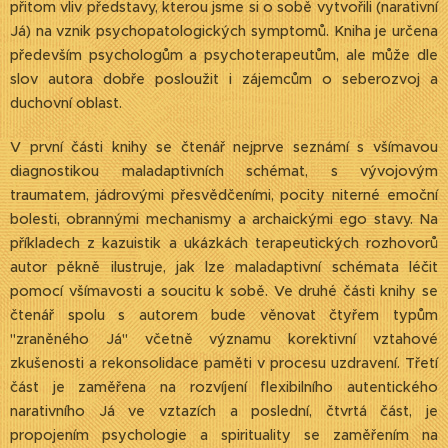
přitom vliv představy, kterou jsme si o sobě vytvořili (narativní
Já) na vznik psychopatologických symptomů. Kniha je určena
především psychologům a psychoterapeutům, ale může dle
slov autora dobře posloužit i zájemcům o seberozvoj a
duchovní oblast.
V první části knihy se čtenář nejprve seznámí s všímavou
diagnostikou maladaptivních schémat, s vývojovým
traumatem, jádrovými přesvědčeními, pocity niterné emoční
bolesti, obrannými mechanismy a archaickými ego stavy. Na
příkladech z kazuistik a ukázkách terapeutických rozhovorů
autor pěkně ilustruje, jak lze maladaptivní schémata léčit
pomocí všímavosti a soucitu k sobě. Ve druhé části knihy se
čtenář spolu s autorem bude věnovat čtyřem typům
"zraněného Já" včetně významu korektivní vztahové
zkušenosti a rekonsolidace paměti v procesu uzdravení. Třetí
část je zaměřena na rozvíjení flexibilního autentického
narativního Já ve vztazích a poslední, čtvrtá část, je
propojením psychologie a spirituality se zaměřením na