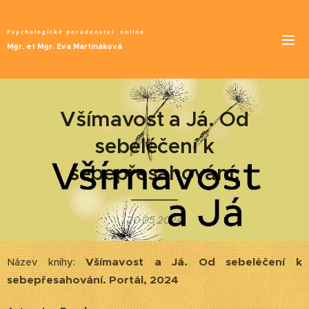
Psychologické poradenství
online
Mgr. et Mgr. Eva Martináková
Všímavost a Já. Od
sebeléčení k
sebepřesahování.
20.05.2024
Všímavost a Já. Od sebeléčení k
Název knihy:
sebepřesahování. Portál, 2024