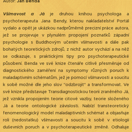
Autor:
Jan Benda
Všímavost a Já
je druhou knihou psychologa a
psychoterapeuta Jana Bendy, kterou nakladatelství Portál
vydalo a opět je ukázkou nadprůměrně precizní práce autora,
jež se projevuje v plynulém propojení poznatků západní
psychologie s Buddhovým učením všímavosti a dále pak
bohatých teoretických zdrojů, z nichž autor vychází a na něž
se odkazuje, s praktickými tipy pro psychoterapeutické
působení. Benda ve své knize čtenáře citlivě přesměruje od
diagnostického zaměření na symptomy různých poruch k
maladaptivním schématům, jež je pomocí všímavosti a soucitu
k sobě možné dle jeho slov "odzbrojit" a transformovat. Ve
své knize představuje Transdiagnostickou teorii zraněného Já,
jež vznikla propojením teorie citové vazby, teorie složeného
Já a teorie ontologické závislosti. Nabízí transteoretický
fenomenologický model maladaptivních schémat a objasňuje
roli (nedostatku) všímavosti a soucitu k sobě v etiologii
duševních poruch a v psychoterapeutické změně. Odhaluje