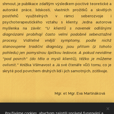
shrnout, je publikace zdařilým výsledkem poctivé teoretické a
autorské práce, lidskosti, vlastních prožitků a skvělých
postřehů využitelných v rámci seberozvoje i
psychoterapeutického vztahu s klienty. Jedna autorova
myšlenka na závěr:
"U klientů s navenek odlišnými
diagnózami probíhají často velmi podobné sebevztažné
procesy. Viditelné vnější symptomy, podle nichž
stanovujeme tradiční diagnózy, jsou přitom (z tohoto
pohledu) jen pomyslnou špičkou ledovce. A pokud nevidíme
"pod povrch" (do těla a mysli klientů), těžko je můžeme
ovlivnit."
Knížka Všímavost a Já své čtenáře vůči tomu, co je
skryté pod povrchem druhých lidí i jich samotných, zcitlivuje.
Mgr. et Mgr. Eva Martináková
Share
Používáme cookies, abychom zajistili správné fungování a