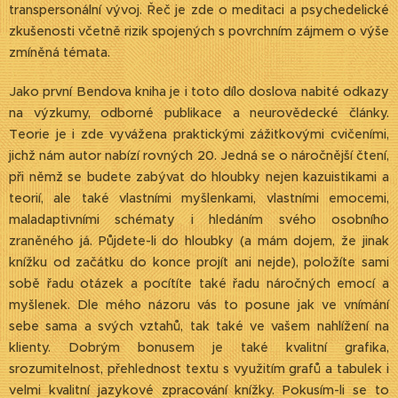
transpersonální vývoj. Řeč je zde o meditaci a psychedelické
zkušenosti včetně rizik spojených s povrchním zájmem o výše
zmíněná témata.
Jako první Bendova kniha je i toto dílo doslova nabité odkazy
na výzkumy, odborné publikace a neurovědecké články.
Teorie je i zde vyvážena praktickými zážitkovými cvičeními,
jichž nám autor nabízí rovných 20. Jedná se o náročnější čtení,
při němž se budete zabývat do hloubky nejen kazuistikami a
teorií, ale také vlastními myšlenkami, vlastními emocemi,
maladaptivními schématy i hledáním svého osobního
zraněného já. Půjdete-li do hloubky (a mám dojem, že jinak
knížku od začátku do konce projít ani nejde), položíte sami
sobě řadu otázek a pocítíte také řadu náročných emocí a
myšlenek. Dle mého názoru vás to posune jak ve vnímání
sebe sama a svých vztahů, tak také ve vašem nahlížení na
klienty. Dobrým bonusem je také kvalitní grafika,
srozumitelnost, přehlednost textu s využitím grafů a tabulek i
velmi kvalitní jazykové zpracování knížky. Pokusím-li se to