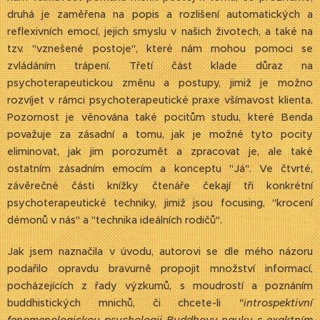
druhá je zaměřena na popis a rozlišení automatických a
reflexivních emocí, jejich smyslu v našich životech, a také na
tzv. "vznešené postoje", které nám mohou pomoci se
zvládáním trápení. Třetí část klade důraz na
psychoterapeutickou změnu a postupy, jimiž je možno
rozvíjet v rámci psychoterapeutické praxe všímavost klienta.
Pozornost je věnována také pocitům studu, které Benda
považuje za zásadní a tomu, jak je možné tyto pocity
eliminovat, jak jim porozumět a zpracovat je, ale také
ostatním zásadním emocím a konceptu "Já". Ve čtvrté,
závěrečné části knížky čtenáře čekají tři konkrétní
psychoterapeutické techniky, jimiž jsou focusing, "krocení
démonů v nás" a "technika ideálních rodičů".
Jak jsem naznačila v úvodu, autorovi se dle mého názoru
podařilo opravdu bravurně propojit množství informací,
pocházejících z řady výzkumů, s moudrostí a poznáním
buddhistických mnichů, či chcete-li
"introspektivní