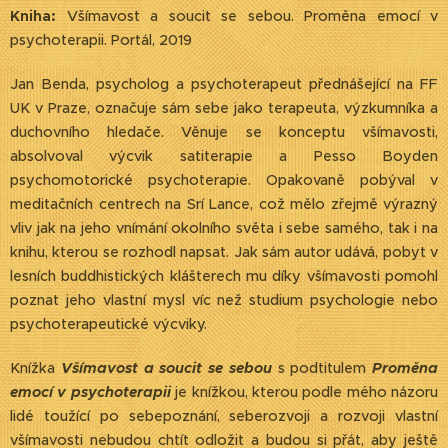
Kniha:
Všímavost a soucit se sebou. Proměna emocí v
psychoterapii. Portál, 2019
Jan Benda, psycholog a psychoterapeut přednášející na FF
UK v Praze, označuje sám sebe jako terapeuta, výzkumníka a
duchovního hledače. Věnuje se konceptu všímavosti,
absolvoval výcvik satiterapie a Pesso Boyden
psychomotorické psychoterapie. Opakovaně pobýval v
meditačních centrech na Srí Lance, což mělo zřejmě výrazný
vliv jak na jeho vnímání okolního světa i sebe samého, tak i na
knihu, kterou se rozhodl napsat. Jak sám autor udává, pobyt v
lesních buddhistických klášterech mu díky všímavosti pomohl
poznat jeho vlastní mysl víc než studium psychologie nebo
psychoterapeutické výcviky.
Knížka
Všímavost a soucit se sebou
s podtitulem
Proměna
emocí v psychoterapii
je knížkou, kterou podle mého názoru
lidé toužící po sebepoznání, seberozvoji a rozvoji vlastní
všímavosti nebudou chtít odložit a budou si přát, aby ještě