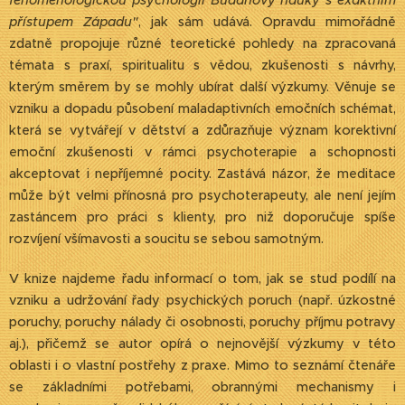
fenomenologickou psychologii Buddhovy nauky s exaktním
přístupem Západu"
, jak sám udává. Opravdu mimořádně
zdatně propojuje různé teoretické pohledy na zpracovaná
témata s praxí, spiritualitu s vědou, zkušenosti s návrhy,
kterým směrem by se mohly ubírat další výzkumy. Věnuje se
vzniku a dopadu působení maladaptivních emočních schémat,
která se vytvářejí v dětství a zdůrazňuje význam korektivní
emoční zkušenosti v rámci psychoterapie a schopnosti
akceptovat i nepříjemné pocity. Zastává názor, že meditace
může být velmi přínosná pro psychoterapeuty, ale není jejím
zastáncem pro práci s klienty, pro niž doporučuje spíše
rozvíjení všímavosti a soucitu se sebou samotným.
V knize najdeme řadu informací o tom, jak se stud podílí na
vzniku a udržování řady psychických poruch (např. úzkostné
poruchy, poruchy nálady či osobnosti, poruchy příjmu potravy
aj.), přičemž se autor opírá o nejnovější výzkumy v této
oblasti i o vlastní postřehy z praxe. Mimo to seznámí čtenáře
se základními potřebami, obrannými mechanismy i