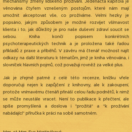
mechanismy změny lidského prožívání. Jedenáctá kapitola je
věnována čtyřem vznešeným postojům, které nám mají
umožnit akceptovat vše, co prožíváme. Velmi hezky je
popsáno, jakým způsobem je možné rozvíjet všímavost
klienta i to, jak důležitý je pro naše duševní zdraví soucit se
sebou. Kniha končí popisem konkrétních
psychoterapeutických technik a je proložena také řadou
příkladů z praxe a příběhů. V závěru má čtenář možnost najít
odkazy na další literaturu k tématům, jimž je kniha věnována, i
slovníček hlavních pojmů, což považuji rovněž za velké plus.
Jak je zřejmě patrné z celé této recenze, knížku vřele
doporučuji nejen k zapůjčení z knihovny, ale k zakoupení,
protože vnímavému čtenáři přináší celou řadu podnětů, k nimž
se může neustále vracet. Není to publikace k přečtení, ale
spíše promyšlená a doslova i "prožitá" a "k prožívání
nabádající" příručka k práci na sobě samotném.