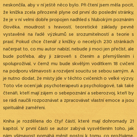
neskončila, aby v ní ještě něco bylo. Při čtení jsem měla pocit,
že knížka zcela přirozeně plyne od první do poslední stránky,
že je v ní velmi dobře propojen nadhled s hlubokým poznáním
člověka, moudrost s hravostí, teoretické základy pevně
vystavěné na řadě výzkumů se srozumitelností a teorie s
praxí. Pokud chce čtenář z knížky o necelých 230 stránkách
načerpat to, co mu autor nabízí, nebude ji moci jen přečíst, ale
bude potřeba, aby ji zároveň s čtením a přemýšlením i
spoluprožíval, v čemž mu bude skvělým vodítkem 18 cvičení
na podporu všímavosti a rozvíjení soucitu se sebou samým. A
je nutno dodat, že místy jde v těchto cvičeních o velké výzvy.
Toto vše ocení jak psychoterapeuti a psychologové, tak také
čtenáři, kteří mají zájem o sebepoznání a seberozvoj, kteří by
se rádi naučili rozpoznávat a zpracovávat vlastní emoce a jsou
spirituálně zaměřeni.
Kniha je rozdělena do čtyř částí, které mají dohromady 21
kapitol. V první části se autor zabývá vysvětlením toho, jak
nám všímavost pomáhá měnit postoj k tomu, co prožíváme,