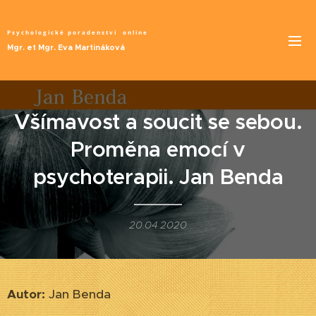
Psychologické poradenství
online
Mgr. et Mgr. Eva Martináková
Všímavost a soucit se sebou.
Proměna emocí v
psychoterapii. Jan Benda
20.04.2020
Autor:
Jan Benda