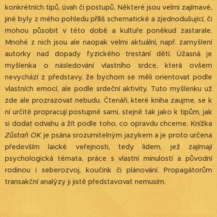
konkrétních tipů, úvah či postupů. Některé jsou velmi zajímavé,
jiné byly z mého pohledu příliš schematické a zjednodušující, či
mohou působit v této době a kultuře poněkud zastarale.
Mnohé z nich jsou ale naopak velmi aktuální, např. zamyšlení
autorky nad dopady fyzického trestání dětí. Úžasná je
myšlenka o následování vlastního srdce, která ovšem
nevychází z představy, že bychom se měli orientovat podle
vlastních emocí, ale podle srdeční aktivity. Tuto myšlenku už
zde ale prozrazovat nebudu. Čtenáři, které kniha zaujme, se k
ní určitě propracují postupně sami, stejně tak jako k tipům, jak
si dodat odvahu a žít podle toho, co opravdu chceme. Knížka
Zůstaň OK
je psána srozumitelným jazykem a je proto určena
především laické veřejnosti, tedy lidem, jež zajímají
psychologická témata, práce s vlastní minulostí a původní
rodinou i seberozvoj, koučink či plánování. Propagátorům
transakční analýzy ji jistě představovat nemusím.