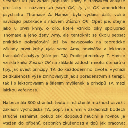
Šestnáct let po vydání populární knihy o transakční analýze
pro laiky s názvem
Já jsem OK, ty jsi OK
amerického
psychiatra Thomase A. Harrise, byla vydána další, volně
navazující publikace s názvem
Zůstaň OK
. Opět jde, stejně
jako u první knihy, o dílo, které vzniklo díky spolupráci
Thomase a jeho ženy Amy, ale tentokrát se úkolu sepsat
praktické pokračování, jež by navazovalo na teoretické
základy první knihy, ujala sama Amy, novinářka a lektorka
transakční analýzy (dále jen TA). Podle předmluvy T. Harrise
vznikla kniha
Zůstaň OK
na základě žádostí mnoha čtenářů o
tipy, jak uvést principy TA do každodenního života. Vychází
ze zkušeností výše zmiňovaných jak s poradenstvím a terapií,
tak i s lektorováním a šířením myšlenek a principů TA mezi
laickou veřejností.
Na bezmála 300 stranách textu si má čtenář možnost osvěžit
základní východiska TA, popř. se s nimi v základních bodech
stručně seznámit, pokud tak doposud neučinil a rovnou je
vtažen do příběhů, osobních zkušeností a tipů, jak pracovat