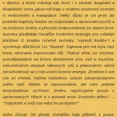
v dětství, a která ovlivňují náš život i v období dospívání a
dospělosti, tomu, jakou roli hraje v utváření osobnosti ocenění
či nedocenění a manipulace. Velký důraz je od první do
poslední kapitoly kladen na rozpoznání a zpracování pocitů a
na možnost změny a převzetí zodpovědnosti za vlastní život.
Autorka předkládá čtenářům konkrétní strategie pro zvládání
přetížení či zmatku (včetně techniky "vypnutí Rodiče") a
vysvětluje důležitost tzv. "hlazení". Zajímavá pro mě byla část
textu věnovaná stanovování cílů:
"Pokud víme, co chceme,
pravděpodobně od života dostaneme více, než si myslíme.
Uskutečněním alespoň některých cílů a překonáním věčné
nerozhodnosti se v nás uvolní kvanta energie. Ztratíme-li své
cíle ze zřetele, řešíme následnou úzkost zdvojnásobením
svého úsilí. Nikam se neposouváme, ale zato jedeme
dvojnásobnou rychlostí. Změnu registrujeme pouze v
upracovaných tělech a v pomalé erozi životního elánu". …
"Odpykáte si svůj čas nebo ho prožijete?"
Kniha Zůstaň OK přináší čtenářům řadu příběhů z praxe,