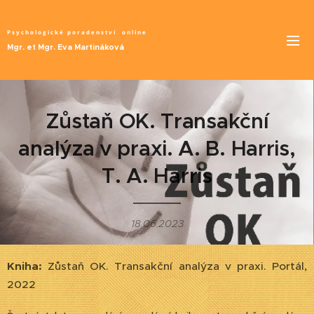
Psychologické poradenství
online
Mgr. et Mgr. Eva Martináková
Zůstaň OK. Transakční
analýza v praxi. A. B. Harris,
T. A. Harris
18.06.2023
Kniha:
Zůstaň OK. Transakční analýza v praxi. Portál,
2022