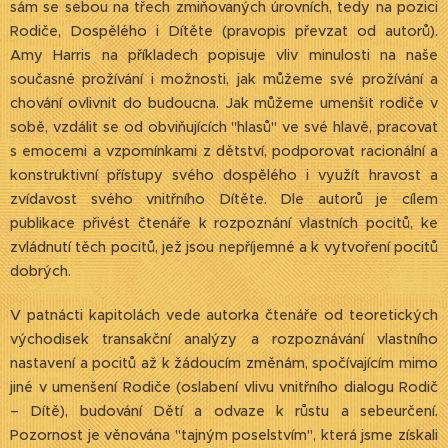
sám se sebou na třech zmiňovaných úrovních, tedy na pozici
Rodiče, Dospělého i Dítěte (pravopis převzat od autorů).
Amy Harris na příkladech popisuje vliv minulosti na naše
současné prožívání i možnosti, jak můžeme své prožívání a
chování ovlivnit do budoucna. Jak můžeme umenšit rodiče v
sobě, vzdálit se od obviňujících "hlasů" ve své hlavě, pracovat
s emocemi a vzpomínkami z dětství, podporovat racionální a
konstruktivní přístupy svého dospělého i využít hravost a
zvídavost svého vnitřního Dítěte. Dle autorů je cílem
publikace přivést čtenáře k rozpoznání vlastních pocitů, ke
zvládnutí těch pocitů, jež jsou nepříjemné a k vytvoření pocitů
dobrých.
V patnácti kapitolách vede autorka čtenáře od teoretických
východisek transakční analýzy a rozpoznávání vlastního
nastavení a pocitů až k žádoucím změnám, spočívajícím mimo
jiné v umenšení Rodiče (oslabení vlivu vnitřního dialogu Rodič
– Dítě), budování Dětí a odvaze k růstu a sebeurčení.
Pozornost je věnována "tajným poselstvím", která jsme získali